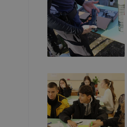
ADATVÉDE
A használt 
foglalja öss
Cookie típ
Munkamen
cookie-k