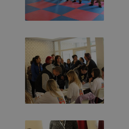
nőrizheti és hogyan tudja kikapcsolni a cookie-kat?
dern böngésző
[2]
engedélyezi a cookie-k beállításának a
át. A legtöbb böngésző alapértelmezettként automatikusan
at, de ezek általában megváltoztathatók. Amennyiben Ön n
használatát engedélyezni, vagy törölni kívánja a weboldalu
okie-kat, ezt megteheti.
igyelmét, hogy mivel a cookie-k célja honlapunk használha
nak megkönnyítése vagy lehetővé tétele, a cookie-k alkal
zása vagy törlése által előfordulhat, hogy felhasználóink
esek honlapunk funkcióinak teljes körű használatára (nem 
: recaptcha, Google térkép, form, YouTube videó), vagy a h
 eltérően fog működni böngészőjében.