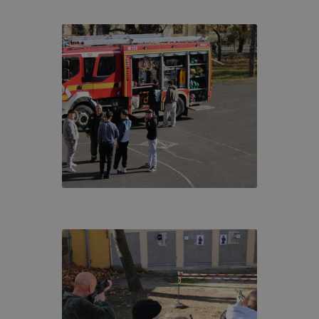
ollégium milyen cookie-kat és mire használ?
akképzési Centrum, Pápai SZC Faller Jenő Technikum, Sza
ollégium a cookie-kat a következő célokból használja:
ó gyűjtése azzal kapcsolatban, hogyan használja Ön a hon
résével, hogy a honlap melyik részeit látogatja, vagy haszn
így megtudhatjuk, hogyan biztosítsunk Önnek még jobb fel
 ismét meglátogatja oldalunkat,
jlesztése.
 szükséges, munkamenet (session) cookie-k
kie-k ahhoz szükségesek, hogy a felhasználók böngészhes
, használják annak funkciót, pl. többek között az Ön által 
végzett műveletek megjegyzését egy látogatás során.
-k érvényességi ideje kizárólag az Ön aktuális látogatásár