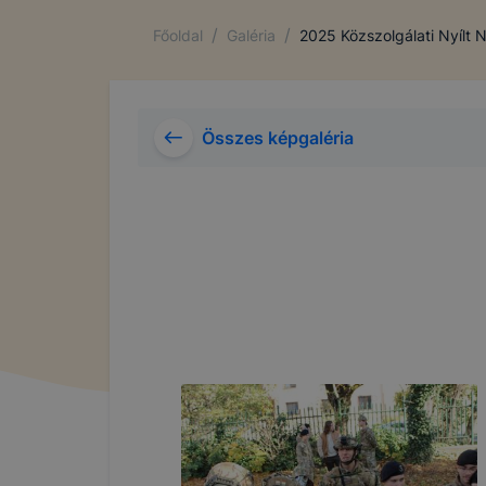
/
/
Főoldal
Galéria
2025 Közszolgálati Nyílt 
Összes képgaléria
COOKIE-K