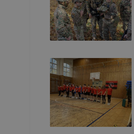
A Pápai Sz
Iskola és K
domain(ek) 
Mi az a coo
A cookie eg
látogat meg
információt
általánossá
A cookie-k
alkalmas ad
beazonosíta
A Pápai Sz