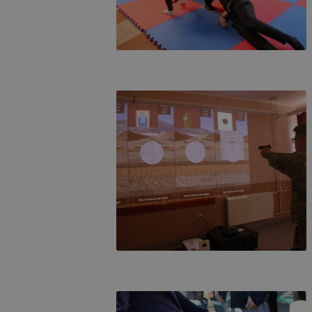
Hogyan elle
Minden mo
változtatás
a cookie-k
a cookie-k 
származó co
Felhívjuk f
folyamatai
megakadályo
lesznek kép
elérhető pl
tervezettől