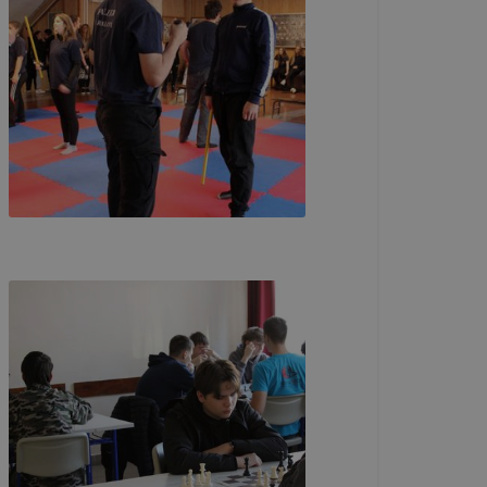
i táblázat
elés
ama
menet
ig tartó