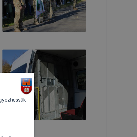
 ezek a
punk
 is
ogatót. A
ak a
felhasználó
egyezhessük