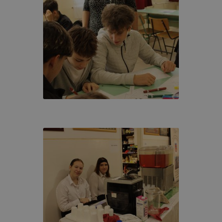
LMI TÁJÉKOZTATÁS
cookie-val kapcsolatos adatvédelmi információkat az alább
ze:
Adatkezelés
Adatkez
usa
Adatkezelés célja
jogalapja
időtart
A 2001. évi CVIII.
törvény (Elkertv.)
A honlap megfelelő
A munka
et
13/A. § (3)
működésének
lezárásá
bekezdésében
biztosítása
időszak
foglalt
rendelkezés
A felhasználói