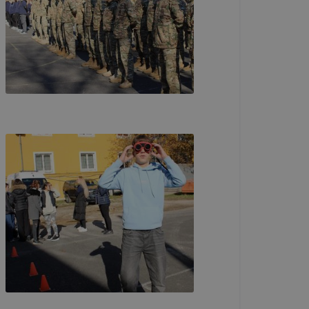
kképző
zó
gy webhelyet
özött
ásra
kképző