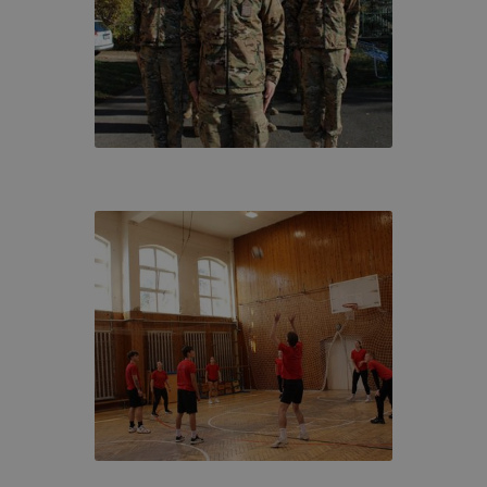
akképzési Centrum, Pápai SZC Faller Jenő Technikum, Sza
ollégium a https://pp-faller.cms.intezmeny.edir.hu/ alá tarto
alatt működő honlapon cookie-kat (sütiket) használ.
kie?
y kis fájl, amely akkor kerül a számítógépre, amikor Ön e
. A cookie-k számtalan funkcióval rendelkeznek. Többek k
 gyűjtenek, megjegyzik a látogató egyéni beállításait és
gban megkönnyítik a honlap használatát.
al weboldalunk nem gyűjt és nem tárol személyes azonosít
atokat. Így ezek a cookiek nem tudják Önt személy szerint
ni.
akképzési Centrum, Pápai SZC Faller Jenő Technikum, Sza