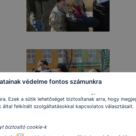
 a munkamenet végeztével, illetve a böngésző bezárásával
utomatikusan törlődnek a számítógépéről.
e-k alkalmazása nélkül nem tudjuk garantálni Önnek honla
.
 elősegítő “maradandó sütik” persistent cookie-k
ó sütik” (persistent cookie) a honlap elhagyását követően
 a számítógépen, notebookon vagy mobileszközön.
-k segítségével a honlap felismeri Önt, mint visszatérő lát
atainak védelme fontos számunkra
sütik önmagukban nem hordoznak személyes adatot és cs
adatbázisában tárolt összerendeléssel együtt alkalmasak a 
ra. Ezek a sütik lehetőséget biztosítanak arra, hogy megj
 által felkínált szolgáltatásokkal kapcsolatos választásait.
yt biztosító cookie-k