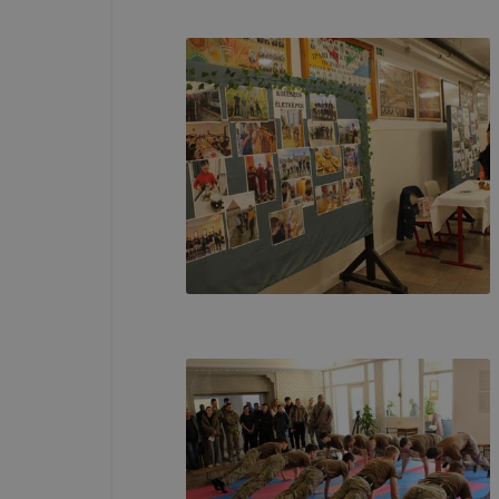
Iskola és K
A Pápai Sz
Iskola és K
➢ informáci
annak felmé
leginkább, 
élményt, ha
➢ honlap fe
Feltétlenül
Ezek a coo
honlapunkat
oldalakon 
Ezen cookie