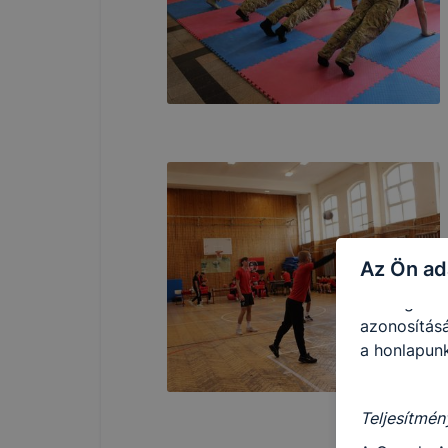
vonatkozik,
cookie-k a
Ezen cooki
használatát
Használatot
A “maradand
tárolódnak
Ezen cookie
Az Ön ad
maradandó 
kiszolgáló 
azonosításá
a honlapunk
Teljesítmén