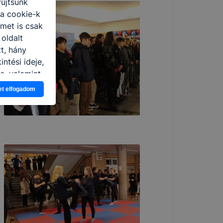
yűjtsünk
 a cookie-k
ímet is csak
 oldalt
t, hány
ntési ideje,
e, valamint
et elfogadom
ét
jelenítsék
őzetes
tagadása,
ldalon
 az Ön