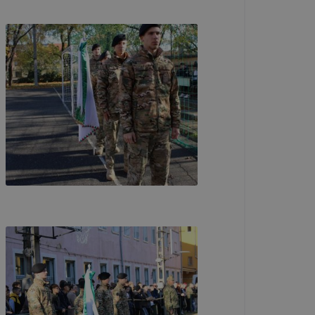
kképző
lapot -
álja
használói
sék
adott
a