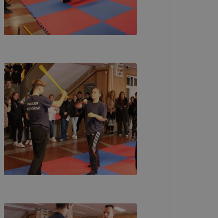
 elfogadja
em kívánja
nkról
tóságának és
mazásának
 nem
lesz
onlap a