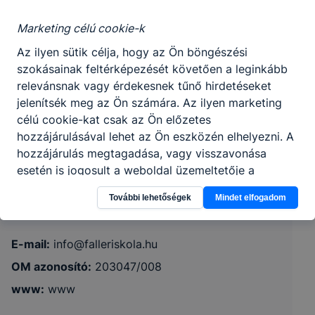
Marketing célú cookie-k
Az ilyen sütik célja, hogy az Ön böngészési
szokásainak feltérképezését követően a leginkább
relevánsnak vagy érdekesnek tűnő hirdetéseket
Pápai SZC Faller Jenő Technikum,
jelenítsék meg az Ön számára. Az ilyen marketing
Szakképző Iskola és Kollégium
célú cookie-kat csak az Ön előzetes
hozzájárulásával lehet az Ön eszközén elhelyezni. A
8100 Várpalota, Szent István út 1.
hozzájárulás megtagadása, vagy visszavonása
esetén is jogosult a weboldal üzemeltetője a
CLASSROOM
KRÉTA
weboldalon hirdetéseket megjeleníteni, csupán ezek
További lehetőségek
Mindet elfogadom
a hirdetések kevésbé lesznek az Ön számára
Telefon:
+36/88/582-520
relevánsak.
E-mail:
info@falleriskola.hu
OM azonosító:
203047/008
Hogyan ellenőrizheti és hogyan tudja kikapcsolni a
cookie-kat?
www
:
www
Minden modern böngésző
[2]
engedélyezi a cookie-