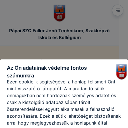
számítógépéről.
Ezen cookie-k alkalmazása nélkül nem tudjuk
garantálni Önnek honlapunk használatát.
Pápai SZC Faller Jenő Technikum, Szakképző
Iskola és Kollégium
Használatot elősegítő “maradandó sütik” persistent
cookie-k
A “maradandó sütik” (persistent cookie) a honlap
Impresszum
elhagyását követően is tárolódnak a számítógépen,
Az Ön adatainak védelme fontos
notebookon vagy mobileszközön.
számunkra
/
Főoldal
Impresszum
Ezen cookie-k segítségével a honlap felismeri Önt,
mint visszatérő látogatót. A maradandó sütik
önmagukban nem hordoznak személyes adatot és
csak a kiszolgáló adatbázisában tárolt
összerendeléssel együtt alkalmasak a felhasználó
azonosítására. Ezek a sütik lehetőséget biztosítanak
arra, hogy megjegyezhessük a honlapunk által