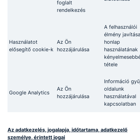
foglalt
Fogadó óra:
rendelkezés
-
A felhasználói
Bite Zoltán
élmény javítása
Használatot
Az Ön
honlap
Szakmai oktató
elősegítő cookie-k
hozzájárulása
használatának
kényelmesebb
Hálózatok II. Hálózat
programozása és IoT
tétele
Informatikai és
távközlési alapok II.
Információ gyű
Hálózatok I. Hálózatok
Az Ön
oldalunk
I. gyakorlat
Google Analytics
hozzájárulása
használatával
Adatátviteli hálózatok
Adatátviteli hálózatok
kapcsolatban
gyakorlat IKT
projektmunka I.
Szerverek és
Az adatkezelés, jogalapja, időtartama, adatkezelő
felhőszolgáltatások
személye, érintett jogai