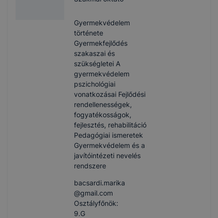
Gyermekvédelem
története
Gyermekfejlődés
szakaszai és
szükségletei A
gyermekvédelem
pszichológiai
vonatkozásai Fejlődési
rendellenességek,
fogyatékosságok,
fejlesztés, rehabilitáció
Pedagógiai ismeretek
Gyermekvédelem és a
javítóintézeti nevelés
rendszere
bacsardi.marika​
@gmail.com
Osztályfőnök:
9.G