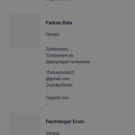
-
Farkas Béla
Oktató
Történelem,
Történelem és
állampolgári ismeretek
1farkasbela50​
@gmail.com
Osztályfőnök:
-
Fogadó óra:
-
Feichtinger Ervin
Oktató