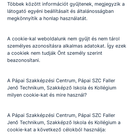
Többek között információt gyűjtenek, megjegyzik a
Kereskedelmi
látogató egyéni beállításait és általánosságban
ismeretek (2020),
Termékismeret és -
megkönnyítik a honlap használatát.
forgalmazás (2020)
bera0315​@gmail.com
A cookie-kal weboldalunk nem gyűjt és nem tárol
Osztályfőnök:
személyes azonosításra alkalmas adatokat. Így ezek
-
a cookiek nem tudják Önt személy szerint
Fogadó óra:
-
beazonosítani.
Bárány István
A Pápai Szakképzési Centrum, Pápai SZC Faller
Zoltán
Jenő Technikum, Szakképző Iskola és Kollégium
milyen cookie-kat és mire használ?
Szakmai oktató
IKT Projektmunka II.
A Pápai Szakképzési Centrum, Pápai SZC Faller
Számítógép
Jenő Technikum, Szakképző Iskola és Kollégium a
alkalmazása Ipari
cookie-kat a következő célokból használja:
elektronika