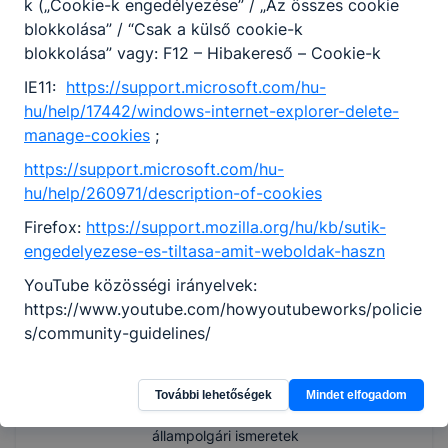
k („Cookie-k engedélyezése” / „Az összes cookie
Számvitel 2020,
blokkolása” / “Csak a külső cookie-k
Számviteli
blokkolása” vagy: F12 – Hibakereső – Cookie-k
esettanulmányok
IE11:
https://support.microsoft.com/hu-
csosz.csaba73​
hu/help/17442/windows-internet-explorer-delete-
@gmail.com
manage-cookies
;
Osztályfőnök:
-
https://support.microsoft.com/hu-
Fogadó óra:
hu/help/260971/description-of-cookies
-
Firefox:
https://support.mozilla.org/hu/kb/sutik-
engedelyezese-es-tiltasa-amit-weboldak-haszn
Czeher Ildikó
YouTube közösségi irányelvek:
Oktató
https://www.youtube.com/howyoutubeworks/policie
s/community-guidelines/
Kommunikáció -
magyar nyelv és
irodalom Történelem,
További lehetőségek
Mindet elfogadom
társadalmi és
állampolgári ismeretek