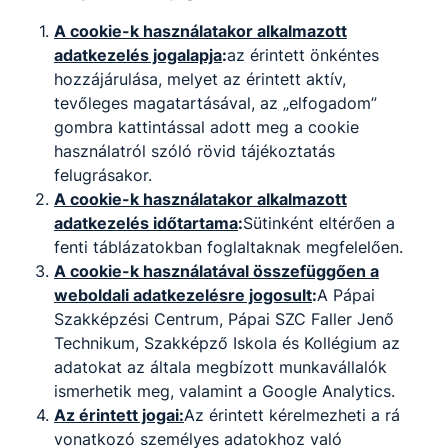
zbyte.maggam​
@gmail.com
A cookie-k használatakor alkalmazott
Osztályfőnök:
adatkezelés jogalapja
:
az érintett önkéntes
-
hozzájárulása, melyet az érintett aktív,
Fogadó óra:
tevőleges magatartásával, az „elfogadom”
-
gombra kattintással adott meg a cookie
használatról szóló rövid tájékoztatás
Boros Gábor
felugrásakor.
A cookie-k használatakor alkalmazott
Szakmai oktató
adatkezelés időtartama
:
Sütinként eltérően a
fenti táblázatokban foglaltaknak megfelelően.
-
A cookie-k használatával összefüggően a
gladiator7371​
weboldali adatkezelésre jogosult
:
A Pápai
@gmail.com
Szakképzési Centrum, Pápai SZC Faller Jenő
Osztályfőnök:
Technikum, Szakképző Iskola és Kollégium az
-
adatokat az általa megbízott munkavállalók
Fogadó óra:
ismerhetik meg, valamint a Google Analytics.
-
Az érintett jogai:
Az érintett kérelmezheti a rá
vonatkozó személyes adatokhoz való