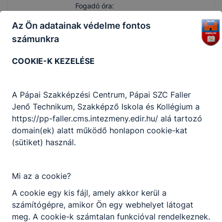
Fogadó óra:
-
Az Ön adatainak védelme fontos
számunkra
Bálint Rita Julianna
COOKIE-K KEZELÉSE
Oktató
Matematika
A Pápai Szakképzési Centrum, Pápai SZC Faller
Osztályfőnöki
Jenő Technikum, Szakképző Iskola és Kollégium a
pb.rita​@gmail.com
https://pp-faller.cms.intezmeny.edir.hu/ alá tartozó
Osztályfőnök:
domain(ek) alatt működő honlapon cookie-kat
12.A
(sütiket) használ.
Fogadó óra:
-
Mi az a cookie?
Balogh Erika
A cookie egy kis fájl, amely akkor kerül a
számítógépre, amikor Ön egy webhelyet látogat
Oktató
meg. A cookie-k számtalan funkcióval rendelkeznek.