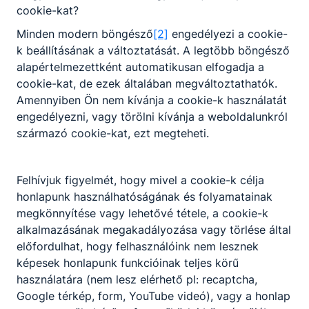
@gmail.com
cookie-kat?
Osztályfőnök:
-
Minden modern böngésző
[2]
engedélyezi a cookie-
Fogadó óra:
k beállításának a változtatását. A legtöbb böngésző
-
alapértelmezettként automatikusan elfogadja a
cookie-kat, de ezek általában megváltoztathatók.
Amennyiben Ön nem kívánja a cookie-k használatát
Bencsik Annamária
engedélyezni, vagy törölni kívánja a weboldalunkról
Oktató
származó cookie-kat, ezt megteheti.
Pénzügyi és
vállalkozási ismeretek,
Felhívjuk figyelmét, hogy mivel a cookie-k célja
Munkavállalói
honlapunk használhatóságának és folyamatainak
ismeretek (2020),
megkönnyítése vagy lehetővé tétele, a cookie-k
Digitális alkalmazások
alkalmazásának megakadályozása vagy törlése által
2020, Kompetencia
előfordulhat, hogy felhasználóink nem lesznek
fejlesztés
képesek honlapunk funkcióinak teljes körű
(Munkavállalói)
használatára (nem lesz elérhető pl: recaptcha,
bencsik.annamaria​
Google térkép, form, YouTube videó), vagy a honlap
@gmail.com