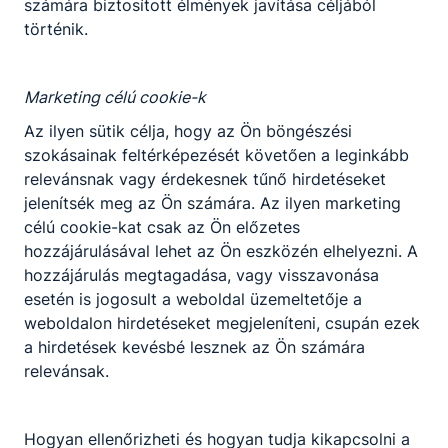
számára biztosított élmények javítása céljából
komplex
természettudományos
történik.
tantárgy Osztályfőnöki
noemail​@noemail.com
Marketing célú cookie-k
Osztályfőnök:
13.S
Az ilyen sütik célja, hogy az Ön böngészési
Fogadó óra:
szokásainak feltérképezését követően a leginkább
-
relevánsnak vagy érdekesnek tűnő hirdetéseket
jelenítsék meg az Ön számára. Az ilyen marketing
Bátor Gábor József
célú cookie-kat csak az Ön előzetes
hozzájárulásával lehet az Ön eszközén elhelyezni. A
Oktató
hozzájárulás megtagadása, vagy visszavonása
esetén is jogosult a weboldal üzemeltetője a
Sportszervezési
weboldalon hirdetéseket megjeleníteni, csupán ezek
ismeretek (2020),
a hirdetések kevésbé lesznek az Ön számára
Sporttörténet (2020),
relevánsak.
Sportmenedzsment és
marketing (2020)
bator.gabor96​
Hogyan ellenőrizheti és hogyan tudja kikapcsolni a