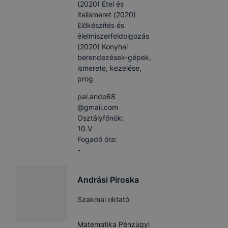
(2020) Étel és
italismeret (2020)
Előkészítés és
élelmiszerfeldolgozás
(2020) Konyhai
berendezések-gépek,
ismerete, kezelése,
prog
pal.ando68​
@gmail.com
Osztályfőnök:
10.V
Fogadó óra:
-
Andrási Piroska
Szakmai oktató
Matematika Pénzügyi