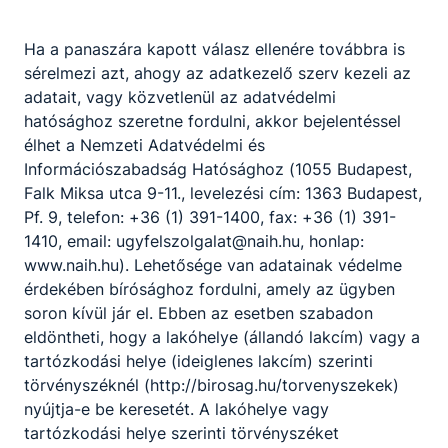
Osztályfőnöki
torda.erika​
Ha a panaszára kapott válasz ellenére továbbra is
@gmail.com
sérelmezi azt, ahogy az adatkezelő szerv kezeli az
Osztályfőnök:
adatait, vagy közvetlenül az adatvédelmi
13.C
hatósághoz szeretne fordulni, akkor bejelentéssel
Fogadó óra:
élhet a Nemzeti Adatvédelmi és
-
Információszabadság Hatósághoz (1055 Budapest,
Falk Miksa utca 9-11., levelezési cím: 1363 Budapest,
Cseszneki Anita
Pf. 9, telefon: +36 (1) 391-1400, fax: +36 (1) 391-
1410, email: ugyfelszolgalat@naih.hu, honlap:
Szakmai oktató
www.naih.hu). Lehetősége van adatainak védelme
érdekében bírósághoz fordulni, amely az ügyben
Kompetencia
soron kívül jár el. Ebben az esetben szabadon
fejlesztés
eldöntheti, hogy a lakóhelye (állandó lakcím) vagy a
(Munkavállalói)
tartózkodási helye (ideiglenes lakcím) szerinti
Munkavédelem 2020
Foglalkoztatás II.
törvényszéknél (http://birosag.hu/torvenyszekek)
Szakmai
nyújtja-e be keresetét. A lakóhelye vagy
készségfejlesztés és
tartózkodási helye szerinti törvényszéket
kommunikációs