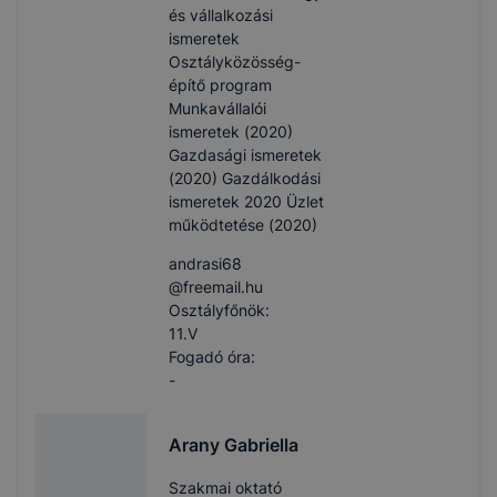
és vállalkozási
ismeretek
Osztályközösség-
építő program
Munkavállalói
ismeretek (2020)
Gazdasági ismeretek
(2020) Gazdálkodási
ismeretek 2020 Üzlet
működtetése (2020)
andrasi68​
@freemail.hu
Osztályfőnök:
11.V
Fogadó óra:
-
Arany Gabriella
Szakmai oktató