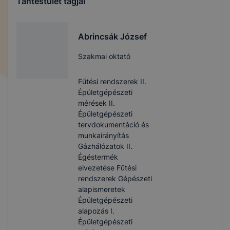
Tantestület tagjai
Abrincsák József
Szakmai oktató
Fűtési rendszerek II.
Épületgépészeti
mérések II.
Épületgépészeti
tervdokumentáció és
munkairányítás
Gázhálózatok II.
Égéstermék
elvezetése Fűtési
rendszerek Gépészeti
alapismeretek
Épületgépészeti
alapozás I.
Épületgépészeti