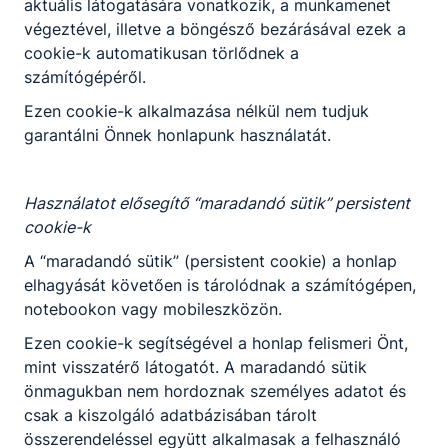
aktuális látogatására vonatkozik, a munkamenet
(2020)
végeztével, illetve a böngésző bezárásával ezek a
Magánbiztonság és
cookie-k automatikusan törlődnek a
vagyonvédelem II.
Közszolgálati
számítógépéről.
alapismeretek
Ezen cookie-k alkalmazása nélkül nem tudjuk
abaranyai08​
garantálni Önnek honlapunk használatát.
@gmail.com
Osztályfőnök:
-
Használatot elősegítő “maradandó sütik” persistent
Fogadó óra:
cookie-k
-
A “maradandó sütik” (persistent cookie) a honlap
elhagyását követően is tárolódnak a számítógépen,
Barnóczky Gábor
notebookon vagy mobileszközön.
László
Ezen cookie-k segítségével a honlap felismeri Önt,
Szakmai oktató
mint visszatérő látogatót. A maradandó sütik
önmagukban nem hordoznak személyes adatot és
Ágazattechnikai
csak a kiszolgáló adatbázisában tárolt
ismeretek II. (2020)
összerendeléssel együtt alkalmasak a felhasználó
Alai rendgyakorlat II.