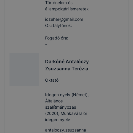
Történelem és
állampolgári ismeretek
iczeher​@gmail.com
Osztályfőnök:
-
Fogadó óra:
-
Darkóné Antalóczy
Zsuzsanna Terézia
Oktató
Idegen nyelv (Német),
Általános
szállítmányozás
(2020), Munkavállalói
idegen nyelv
antaloczy.zsuzsanna​