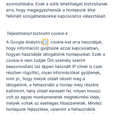
azonosítására. Ezek a sütik lehetőséget biztosítanak
(2020) Alaki
arra, hogy megjegyezhessük a honlapunk által
rendgyakorlat (2020)
felkínált szolgáltatásokkal kapcsolatos választásait.
Alapszintű katonai
ismeretek II Alapszintű
katonai ismeretek
(2020)
Teljesítményt biztosító cookie-k
Ágazattechnikai
A Google Analytics
[1]
cookie-kat arra használjuk,
ismeretek (2020)
hogy információt gyűjtsünk azzal kapcsolatban,
noemail​@noemail.com
hogyan használják látogatóink honlapunkat. Ezek a
Osztályfőnök:
cookie-k nem tudják Önt személy szerint
-
beazonosítani (az éppen használt IP címet is csak
Fogadó óra:
részben rögzítik), olyan információkat gyűjtenek,
-
mint pl., hogy melyik oldalt nézett meg a
látogatónk, a felhasználó a honlap mely részére
Barta Andrea
kattintott, hány oldalt keresett fel, milyen hosszú
volt az egyes munkamenetek megtekintési ideje,
Oktató
melyek voltak az esetleges hibaüzenetek. Mindez
honlapunk fejlesztése, valamint a felhasználók
Biológia Kötelező