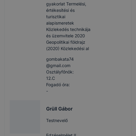
gyakorlat Termelési,
értékesítési és
turisztikai
alapismeretek
Közlekedés technikája
és üzemvitele 2020
Geopolitikai földrajz
(2020) Közlekedési al
gombakata74​
@gmail.com
Osztályfőnök:
12.C
Fogadó óra:
-
Grüll Gábor
Testnevelő
Edzéselmélet II.