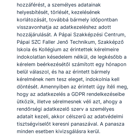
Borsos-Iker Noémi
hozzáférést, a személyes adatainak
helyesbítését, törlését, kezelésének
Oktató
korlátozását, továbbá bármely időpontban
visszavonhatja az adatkezeléshez adott
Idegen nyelv (Angol)
hozzájárulását. A Pápai Szakképzési Centrum,
Rendészeti szakmai
idegen nyelv (Angol)
Pápai SZC Faller Jenő Technikum, Szakképző
Munkavállalói idegen
Iskola és Kollégium az érintettek kérelmeire
nyelv
indokolatlan késedelem nélkül, de legkésőbb a
kérelem beérkezésétől számított egy hónapon
nimokka​@gmail.com
belül válaszol, és ha az érintett bármely
Osztályfőnök:
-
kérelmének nem tesz eleget, indokolnia kell
Fogadó óra:
döntését. Amennyiben az érintett úgy ítéli meg,
-
hogy az adatkezelés a GDPR rendelkezéseibe
ütközik, illetve sérelmesnek véli azt, ahogy a
rendőrségi adatkezelő szerv a személyes
Buzás Erika
adatait kezeli, akkor célszerű az adatvédelmi
Oktató
tisztségviselőt keresni panaszával. A panasza
minden esetben kivizsgálásra kerül.
Idegen nyelv (Angol)