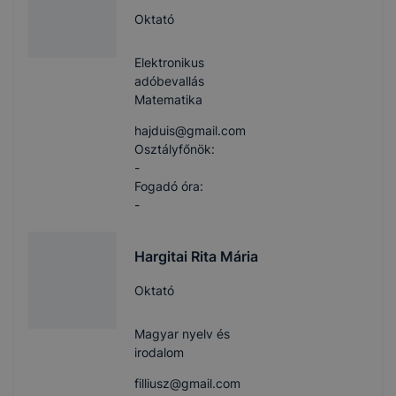
Oktató
Elektronikus
adóbevallás
Matematika
hajduis​@gmail.com
Osztályfőnök:
-
Fogadó óra:
-
Hargitai Rita Mária
Oktató
Magyar nyelv és
irodalom
filliusz​@gmail.com