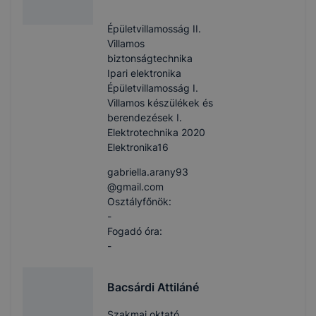
Épületvillamosság II.
Villamos
biztonságtechnika
Ipari elektronika
Épületvillamosság I.
Villamos készülékek és
berendezések I.
Elektrotechnika 2020
Elektronika16
gabriella.arany93​
@gmail.com
Osztályfőnök:
-
Fogadó óra:
-
Bacsárdi Attiláné
Szakmai oktató