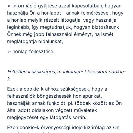
Elektronikai alapozás
➢ információ gyűjtése azzal kapcsolatban, hogyan
Informatikai és
használja Ön a honlapot - annak felmérésével, hogy
távközlési alapok I.
a honlap melyik részeit látogatja, vagy használja
Villamos készülékek és
berendezések I.
leginkább, így megtudhatjuk, hogyan biztosítsunk
Villamos hálózatok I.
Önnek még jobb felhasználói élményt, ha ismét
meglátogatja oldalunkat,
bicod​@bicod.hu
Osztályfőnök:
➢ honlap fejlesztése.
-
Fogadó óra:
-
Feltétlenül szükséges, munkamenet (session) cookie-
k
Baranyai Attila
Ezek a cookie-k ahhoz szükségesek, hogy a
felhasználók böngészhessék honlapunkat,
Szakmai oktató
használják annak funkciót, pl. többek között az Ön
által adott oldalakon végzett műveletek
Személy-és vagyonőri
megjegyzését egy látogatás során.
és közterület-
felügyelői ismeretek
Ezen cookie-k érvényességi ideje kizárólag az Ön
gyakorlat II. Lövészet