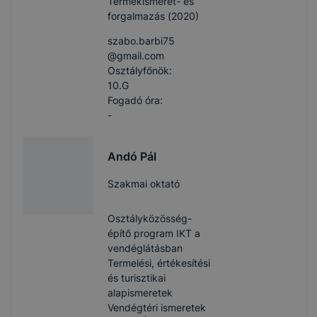
Termékismeret- és
forgalmazás (2020)
szabo.barbi75​
@gmail.com
Osztályfőnök:
10.G
Fogadó óra:
-
Andó Pál
Szakmai oktató
Osztályközösség-
építő program IKT a
vendéglátásban
Termelési, értékesítési
és turisztikai
alapismeretek
Vendégtéri ismeretek