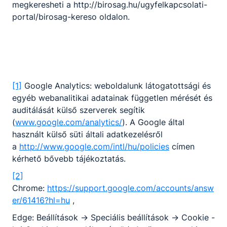
megkeresheti a http://birosag.hu/ugyfelkapcsolati-
gyakorlat
portal/birosag-kereso oldalon.
Osztályfőnöki
Munkavállalói
ismeretek (2020)
Kommunikáció (2020)
A munka világa
Termékismeret- és
forgalmazás (2020)
[1]
Google Analytics: weboldalunk látogatottsági és
Üzleti ko
egyéb webanalitikai adatainak független mérését és
auditálását külső szerverek segítik
csesznekianita​
(
www.google.com/analytics/
). A Google által
@gmail.com
Osztályfőnök:
használt külső süti általi adatkezelésről
9.E
a
http://www.google.com/intl/hu/policies
címen
Fogadó óra:
kérhető bővebb tájékoztatás.
-
[2]
Chrome:
https://support.google.com/accounts/answ
Csősz Csaba
er/61416?hl=hu
,
Oktató
Edge: Beállítások -> Speciális beállítások -> Cookie -