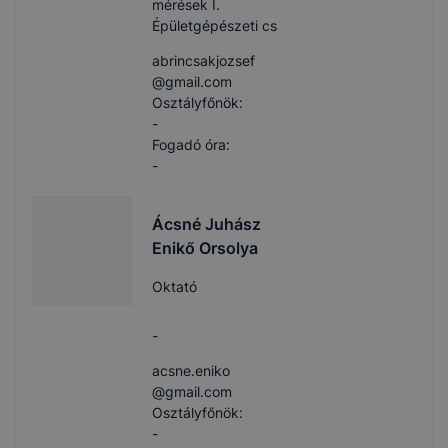
mérések I.
Épületgépészeti cs
abrincsakjozsef​
@gmail.com
Osztályfőnök:
-
Fogadó óra:
-
Ácsné Juhász
Enikő Orsolya
Oktató
-
acsne.eniko​
@gmail.com
Osztályfőnök:
-