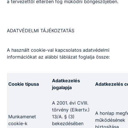
a tervezettől eltérően fog működni böngészőjében.
Osztályfőnök:
-
Fogadó óra:
-
ADATVÉDELMI TÁJÉKOZTATÁS
Bíró Péter
Testnevelő
A használt cookie-val kapcsolatos adatvédelmi
információkat az alábbi táblázat foglalja össze:
Erő és állóképesség
fejlesztés (2020)
Terhelésélettan (2020)
Adatkezelés
Testnevelés
Cookie típusa
Adatkezelés cé
Fizioterápia gyakorlat
jogalapja
Svédmasszázs
gyakorlat
A 2001. évi CVIII.
Osztályfőnöki
törvény (Elkertv.)
A honlap megfe
biropp​@gmail.com
Munkamenet
13/A. § (3)
működésének
Osztályfőnök:
cookie-k
bekezdésében
biztosítása
9.B