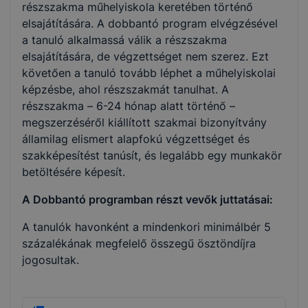
részszakma műhelyiskola keretében történő
elsajátítására. A dobbantó program elvégzésével
a tanuló alkalmassá válik a részszakma
elsajátítására, de végzettséget nem szerez. Ezt
követően a tanuló tovább léphet a műhelyiskolai
képzésbe, ahol részszakmát tanulhat. A
részszakma – 6-24 hónap alatt történő –
megszerzéséről kiállított szakmai bizonyítvány
államilag elismert alapfokú végzettséget és
szakképesítést tanúsít, és legalább egy munkakör
betöltésére képesít.
A Dobbantó programban részt vevők juttatásai:
A tanulók havonként a mindenkori minimálbér 5
százalékának megfelelő összegű ösztöndíjra
jogosultak.