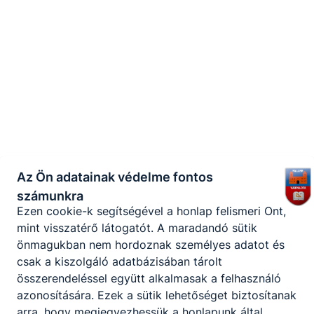
cookie-k automatikusan törlődnek a
számítógépéről.
Ezen cookie-k alkalmazása nélkül nem tudjuk
garantálni Önnek honlapunk használatát.
Használatot elősegítő “maradandó sütik” persistent
cookie-k
A “maradandó sütik” (persistent cookie) a honlap
elhagyását követően is tárolódnak a számítógépen,
Az Ön adatainak védelme fontos
notebookon vagy mobileszközön.
számunkra
Ezen cookie-k segítségével a honlap felismeri Önt,
mint visszatérő látogatót. A maradandó sütik
önmagukban nem hordoznak személyes adatot és
csak a kiszolgáló adatbázisában tárolt
összerendeléssel együtt alkalmasak a felhasználó
azonosítására. Ezek a sütik lehetőséget biztosítanak
arra, hogy megjegyezhessük a honlapunk által