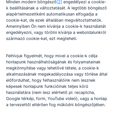
Minden modern böngésző
[2]
engedélyezi a cookie-
k beállításának a változtatását. A legtöbb böngésző
alapértelmezettként automatikusan elfogadja a
cookie-kat, de ezek általában megváltoztathatók.
Amennyiben Ön nem kívánja a cookie-k használatát
engedélyezni, vagy törölni kívánja a weboldalunkról
származó cookie-kat, ezt megteheti.
Felhívjuk figyelmét, hogy mivel a cookie-k célja
honlapunk használhatóságának és folyamatainak
megkönnyítése vagy lehetővé tétele, a cookie-k
alkalmazásának megakadályozása vagy törlése által
előfordulhat, hogy felhasználóink nem lesznek
képesek honlapunk funkcióinak teljes körű
használatára (nem lesz elérhető pl: recaptcha,
Google térkép, form, YouTube videó), vagy a honlap
a tervezettől eltérően fog működni böngészőjében.