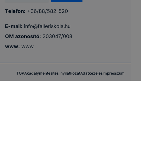
használja Ön a honlapot - annak felmérésével, hogy
a honlap melyik részeit látogatja, vagy használja
Telefon:
+36/88/582-520
leginkább, így megtudhatjuk, hogyan biztosítsunk
Önnek még jobb felhasználói élményt, ha ismét
E-mail:
info@falleriskola.hu
meglátogatja oldalunkat,
OM azonosító:
203047/008
➢ honlap fejlesztése.
www
:
www
Feltétlenül szükséges, munkamenet (session) cookie-
k
TOP
Akadálymentesítési nyilatkozat
Adatkezelés
Impresszum
Ezek a cookie-k ahhoz szükségesek, hogy a
felhasználók böngészhessék honlapunkat,
használják annak funkciót, pl. többek között az Ön
által adott oldalakon végzett műveletek
megjegyzését egy látogatás során.
Ezen cookie-k érvényességi ideje kizárólag az Ön
aktuális látogatására vonatkozik, a munkamenet
végeztével, illetve a böngésző bezárásával ezek a