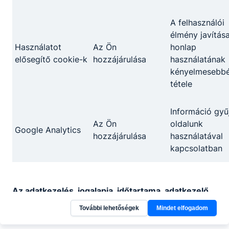
A felhasználói
élmény javítása
Használatot
Az Ön
honlap
elősegítő cookie-k
hozzájárulása
használatának
kényelmesebb
tétele
Információ gyű
Az Ön
oldalunk
Google Analytics
hozzájárulása
használatával
kapcsolatban
Az adatkezelés, jogalapja, időtartama, adatkezelő
személye, érintett jogai
További lehetőségek
Mindet elfogadom
A cookie-k használatakor alkalmazott