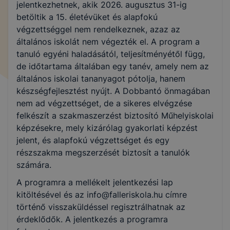
jelentkezhetnek, akik 2026. augusztus 31-ig
betöltik a 15. életévüket és alapfokú
végzettséggel nem rendelkeznek, azaz az
általános iskolát nem végezték el. A program a
tanuló egyéni haladásától, teljesítményétől függ,
de időtartama általában egy tanév, amely nem az
általános iskolai tananyagot pótolja, hanem
készségfejlesztést nyújt. A Dobbantó önmagában
nem ad végzettséget, de a sikeres elvégzése
felkészít a szakmaszerzést biztosító Műhelyiskolai
képzésekre, mely kizárólag gyakorlati képzést
jelent, és alapfokú végzettséget és egy
részszakma megszerzését biztosít a tanulók
számára.
A programra a mellékelt jelentkezési lap
kitöltésével és az info@falleriskola.hu címre
történő visszaküldéssel regisztrálhatnak az
érdeklődők. A jelentkezés a programra