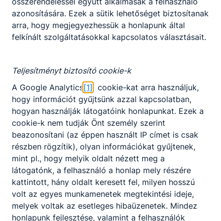
összerendeléssel együtt alkalmasak a felhasználó
nyomtatványok
azonosítására. Ezek a sütik lehetőséget biztosítanak
arra, hogy megjegyezhessük a honlapunk által
felkínált szolgáltatásokkal kapcsolatos választásait.
Szakképzési Munkaszerződés - Szakképző
Letöltés
Teljesítményt biztosító cookie-k
Szakképzési Munkaszerződés - Technikum
A Google Analytics
[1]
cookie-kat arra használjuk,
hogy információt gyűjtsünk azzal kapcsolatban,
Letöltés
hogyan használják látogatóink honlapunkat. Ezek a
cookie-k nem tudják Önt személy szerint
beazonosítani (az éppen használt IP címet is csak
részben rögzítik), olyan információkat gyűjtenek,
mint pl., hogy melyik oldalt nézett meg a
látogatónk, a felhasználó a honlap mely részére
Partnereink
kattintott, hány oldalt keresett fel, milyen hosszú
volt az egyes munkamenetek megtekintési ideje,
melyek voltak az esetleges hibaüzenetek. Mindez
honlapunk fejlesztése, valamint a felhasználók