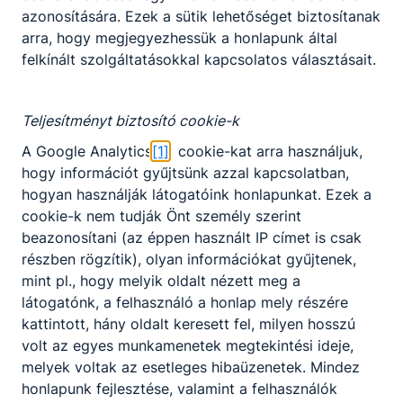
Szervezeti és Működési
azonosítására. Ezek a sütik lehetőséget biztosítanak
arra, hogy megjegyezhessük a honlapunk által
Szabályzat
felkínált szolgáltatásokkal kapcsolatos választásait.
Teljesítményt biztosító cookie-k
Megnyitás
A Google Analytics
[1]
cookie-kat arra használjuk,
hogy információt gyűjtsünk azzal kapcsolatban,
hogyan használják látogatóink honlapunkat. Ezek a
cookie-k nem tudják Önt személy szerint
beazonosítani (az éppen használt IP címet is csak
részben rögzítik), olyan információkat gyűjtenek,
mint pl., hogy melyik oldalt nézett meg a
Partnereink
látogatónk, a felhasználó a honlap mely részére
kattintott, hány oldalt keresett fel, milyen hosszú
volt az egyes munkamenetek megtekintési ideje,
melyek voltak az esetleges hibaüzenetek. Mindez
honlapunk fejlesztése, valamint a felhasználók