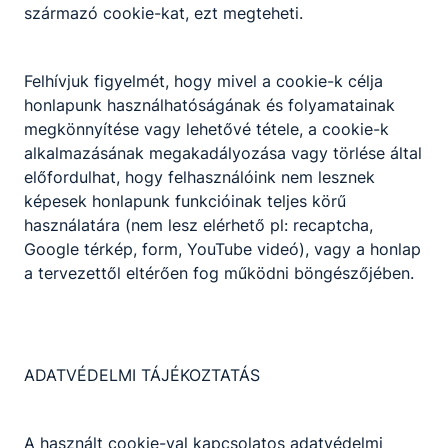
mozaikburkolatot készít.
származó cookie-kat, ezt megteheti.
Felhívjuk figyelmét, hogy mivel a cookie-k célja
Megosztás
honlapunk használhatóságának és folyamatainak
megkönnyítése vagy lehetővé tétele, a cookie-k
alkalmazásának megakadályozása vagy törlése által
előfordulhat, hogy felhasználóink nem lesznek
képesek honlapunk funkcióinak teljes körű
használatára (nem lesz elérhető pl: recaptcha,
Google térkép, form, YouTube videó), vagy a honlap
a tervezettől eltérően fog működni böngészőjében.
Partnereink
ADATVÉDELMI TÁJÉKOZTATÁS
A használt cookie-val kapcsolatos adatvédelmi