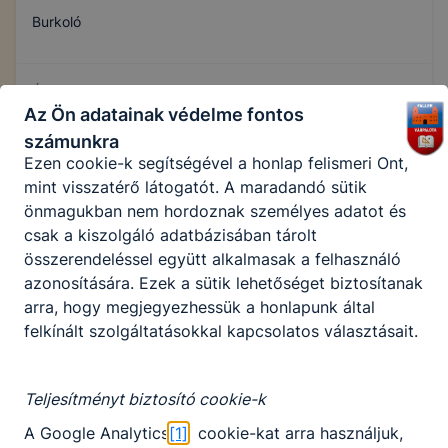
Burkoló
Használatot elősegítő “maradandó sütik” persistent
cookie-k
A “maradandó sütik” (persistent cookie) a honlap
Ágazat neve
elhagyását követően is tárolódnak a számítógépen,
Az Ön adatainak védelme fontos
Építőipar
notebookon vagy mobileszközön.
számunkra
Ezen cookie-k segítségével a honlap felismeri Önt,
mint visszatérő látogatót. A maradandó sütik
Szakmajegyzék száma
önmagukban nem hordoznak személyes adatot és
407320603
csak a kiszolgáló adatbázisában tárolt
összerendeléssel együtt alkalmasak a felhasználó
azonosítására. Ezek a sütik lehetőséget biztosítanak
Képzés időtartama
arra, hogy megjegyezhessük a honlapunk által
felkínált szolgáltatásokkal kapcsolatos választásait.
3 év
Teljesítményt biztosító cookie-k
Választható szakmairányok:
A Google Analytics
[1]
cookie-kat arra használjuk,
Nem válaszható