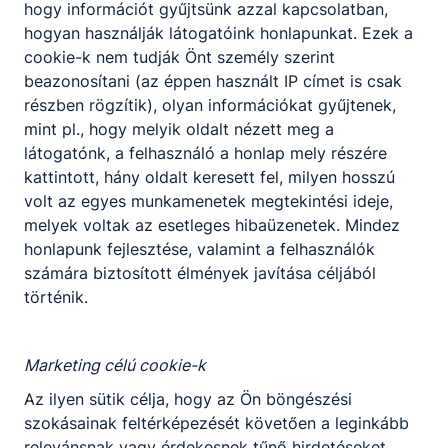
Előjelentkezés
hogy információt gyűjtsünk azzal kapcsolatban,
hogyan használják látogatóink honlapunkat. Ezek a
Építőipar ágazat képzése, amely szakképzettség
cookie-k nem tudják Önt személy szerint
KKK/PTT
megszerzésével zárul. A burkoló szakember az
beazonosítani (az éppen használt IP címet is csak
KKK letöltése (pdf)
épületek, építmények kültéri és beltéri
részben rögzítik), olyan információkat gyűjtenek,
PTT letöltése (pdf)
hidegburkolatait, valamint a beltéri fal és
mint pl., hogy melyik oldalt nézett meg a
padlófelületek melegburkolatát készíti el, javítja
látogatónk, a felhasználó a honlap mely részére
és bontja. Az épület díszítő, valamint homlokzat-,
Okleveles technikusképzés
kattintott, hány oldalt keresett fel, milyen hosszú
lábazatburkolatait készíti, azokat javítja, felújítja
volt az egyes munkamenetek megtekintési ideje,
Nem
és bontja, burkolatokat és térburkolatokat készít,
melyek voltak az esetleges hibaüzenetek. Mindez
javít, bont.
honlapunk fejlesztése, valamint a felhasználók
Ajánlott minden ﬁatal számára, aki szeret
számára biztosított élmények javítása céljából
kreatívan, szépet alkotni és hosszú távon
történik.
megbecsült munkát szeretne változatos
munkakörnyezetben.
Marketing célú cookie-k
Az ilyen sütik célja, hogy az Ön böngészési
KOMPETENCIAELVÁRÁS
szokásainak feltérképezését követően a leginkább
Ügyes mozgás, állóképesség, jó ﬁzikum, jó
relevánsnak vagy érdekesnek tűnő hirdetéseket