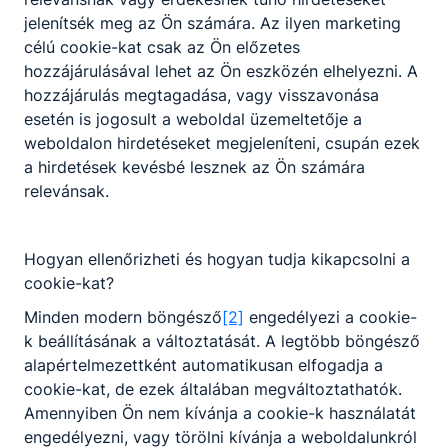
szemmérték és térlátás, kézügyesség, precizitás,
jelenítsék meg az Ön számára. Az ilyen marketing
csapatmunka.
célú cookie-kat csak az Ön előzetes
hozzájárulásával lehet az Ön eszközén elhelyezni. A
hozzájárulás megtagadása, vagy visszavonása
A SZAKKÉPZETTSÉGGEL RENDELKEZŐ
esetén is jogosult a weboldal üzemeltetője a
weboldalon hirdetéseket megjeleníteni, csupán ezek
alkalmazza és értelmezi a műszaki
a hirdetések kevésbé lesznek az Ön számára
ábrázolás módszereit, építészeti terveket,
relevánsak.
egyszerű burkolati terveket készít;
a munkaterület felmérését követően a
mellékelt tervek alapján megtervezi a
Hogyan ellenőrizheti és hogyan tudja kikapcsolni a
munka technológiai sorrendjét és
cookie-kat?
meghatározza az ahhoz szükséges
anyagmennyiséget;
Minden modern böngésző
[2]
engedélyezi a cookie-
alkalmazza a munkavégzéshez szükséges
k beállításának a változtatását. A legtöbb böngésző
eszközöket, szerszámokat, gépeket,
alapértelmezettként automatikusan elfogadja a
berendezéseket és mérőeszközöket;
cookie-kat, de ezek általában megváltoztathatók.
vízszintes és függőleges felületre kültéri-
Amennyiben Ön nem kívánja a cookie-k használatát
és beltéri hidegburkolatot, díszburkolatot,
engedélyezni, vagy törölni kívánja a weboldalunkról