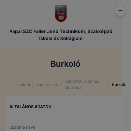
Feltétlenül szükséges, munkamenet (session) cookie-
k
Pápai SZC Faller Jenő Technikum, Szakképző
Ezek a cookie-k ahhoz szükségesek, hogy a
Iskola és Kollégium
felhasználók böngészhessék honlapunkat,
használják annak funkciót, pl. többek között az Ön
által adott oldalakon végzett műveletek
Burkoló
megjegyzését egy látogatás során.
Ezen cookie-k érvényességi ideje kizárólag az Ön
aktuális látogatására vonatkozik, a munkamenet
Felnőttek szakmai
/
/
/
Főoldal
Képzéseink
Burkoló
végeztével, illetve a böngésző bezárásával ezek a
oktatása
cookie-k automatikusan törlődnek a
számítógépéről.
ÁLTALÁNOS ADATOK
Ezen cookie-k alkalmazása nélkül nem tudjuk
garantálni Önnek honlapunk használatát.
Szakma neve