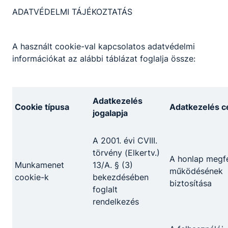
beszámításával rövidíthetőek
ADATVÉDELMI TÁJÉKOZTATÁS
Szakirányú oktatás akár saját munkahelyen
A használt cookie-val kapcsolatos adatvédelmi
információkat az alábbi táblázat foglalja össze:
Megosztás
Adatkezelés
Cookie típusa
Adatkezelés cé
jogalapja
A 2001. évi CVIII.
törvény (Elkertv.)
A honlap megfe
Munkamenet
13/A. § (3)
Partnereink
működésének
cookie-k
bekezdésében
biztosítása
foglalt
rendelkezés