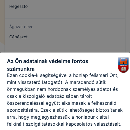
Hegesztő
Ezen cookie-k alkalmazása nélkül nem tudjuk
garantálni Önnek honlapunk használatát.
Ágazat neve
Használatot elősegítő “maradandó sütik” persistent
Gépészet
cookie-k
A “maradandó sütik” (persistent cookie) a honlap
Szakmajegyzék száma
elhagyását követően is tárolódnak a számítógépen,
Az Ön adatainak védelme fontos
notebookon vagy mobileszközön.
407151008
számunkra
Ezen cookie-k segítségével a honlap felismeri Önt,
mint visszatérő látogatót. A maradandó sütik
Képzés időtartama
önmagukban nem hordoznak személyes adatot és
csak a kiszolgáló adatbázisában tárolt
3 év
összerendeléssel együtt alkalmasak a felhasználó
azonosítására. Ezek a sütik lehetőséget biztosítanak
arra, hogy megjegyezhessük a honlapunk által
Választható szakmairányok:
felkínált szolgáltatásokkal kapcsolatos választásait.
Nem válaszható