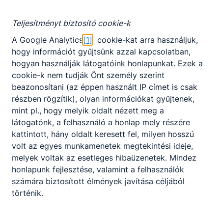
Előjelentkezés
Gépészet ágazat képzése, amely szakképzettség
Teljesítményt biztosító cookie-k
KKK/PTT
megszerzésével zárul. A hegesztő különálló
A Google Analytics
[1]
cookie-kat arra használjuk,
KKK letöltése (pdf)
szerkezeti elemként készült gépalkatrészeket,
hogy információt gyűjtsünk azzal kapcsolatban,
PTT letöltése (pdf)
szerkezeti elemeket egymáshoz rögzít, különféle
hogyan használják látogatóink honlapunkat. Ezek a
hegesztési technikák, eljárások alkalmazásával. A
cookie-k nem tudják Önt személy szerint
hegesztés során a munkadarabokat hővel,
Okleveles technikusképzés
beazonosítani (az éppen használt IP címet is csak
nyomással vagy mindkettővel egyesíti oly módon,
részben rögzítik), olyan információkat gyűjtenek,
Nem
hogy a munkadarabok között nem oldható
mint pl., hogy melyik oldalt nézett meg a
kapcsolat jön létre.
látogatónk, a felhasználó a honlap mely részére
Pontos, önálló, szabálykövető magatartással
kattintott, hány oldalt keresett fel, milyen hosszú
tanulmányozza és értelmezi a munka tárgyára,
volt az egyes munkamenetek megtekintési ideje,
céljára és a technológiára vonatkozó
melyek voltak az esetleges hibaüzenetek. Mindez
dokumentumokat. Ismeri és biztonsággal
honlapunk fejlesztése, valamint a felhasználók
használja a kézi és kisgépes fémalakító
számára biztosított élmények javítása céljából
műveletekhez használatos gépeket,
történik.
szerszámokat, mérőeszközöket,
védőfelszereléseket.