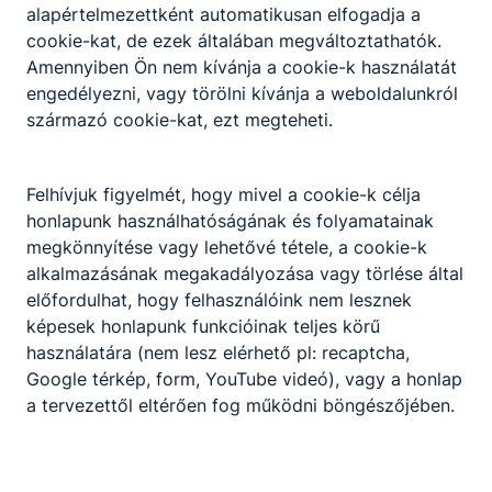
alapértelmezettként automatikusan elfogadja a
tanúsítványok érvényességét;
cookie-kat, de ezek általában megváltoztathatók.
előkészíti a munkadarabokat, elvégzi a
Amennyiben Ön nem kívánja a cookie-k használatát
szükséges vágásokat, darabolásokat,
engedélyezni, vagy törölni kívánja a weboldalunkról
illetve a hegesztést;
származó cookie-kat, ezt megteheti.
önellenőrzést végez a munka megkezdése
előtt és közben;
művelet befejezése után a rendelkezésre
Felhívjuk figyelmét, hogy mivel a cookie-k célja
álló diagnosztikai eljárásokkal ellenőrzi az
honlapunk használhatóságának és folyamatainak
elvégzett munka minőségét, a varrat hibáit
megkönnyítése vagy lehetővé tétele, a cookie-k
javítja;
alkalmazásának megakadályozása vagy törlése által
betartja és betartatja a munkabiztonsági
előfordulhat, hogy felhasználóink nem lesznek
és környezetvédelmi előírásokat.
képesek honlapunk funkcióinak teljes körű
használatára (nem lesz elérhető pl: recaptcha,
Google térkép, form, YouTube videó), vagy a honlap
ISKOLASPECIFIKUS INFORMÁCIÓK A KÉPZÉSHEZ
a tervezettől eltérően fog működni böngészőjében.
Jelentkezés feltétele az alapfokú iskolai
végzettség
Képzéseink 2 évesek, de szakmai tapasztalat