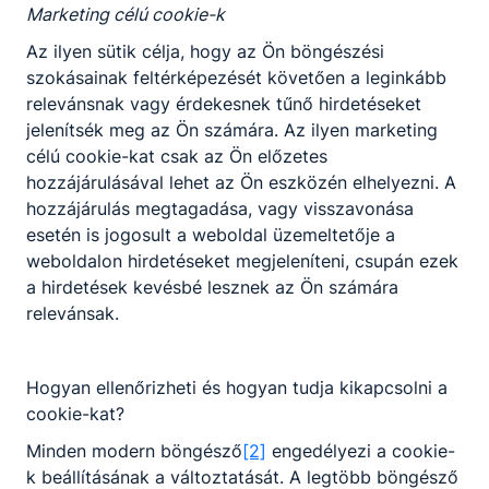
Marketing célú cookie-k
Ajánlott minden ﬁatal számára, akit érdekel a
kisebb-nagyobb acélszerkezetek, csőhálózatok,
Az ilyen sütik célja, hogy az Ön böngészési
gépelemek, tartályok hegesztése, aki szeret
szokásainak feltérképezését követően a leginkább
alkotni, szerszámokat használni.
relevánsnak vagy érdekesnek tűnő hirdetéseket
jelenítsék meg az Ön számára. Az ilyen marketing
célú cookie-kat csak az Ön előzetes
KOMPETENCIAELVÁRÁS
hozzájárulásával lehet az Ön eszközén elhelyezni. A
hozzájárulás megtagadása, vagy visszavonása
Kézügyesség, önállóság, felelősségtudat,
esetén is jogosult a weboldal üzemeltetője a
csapatban való együttműködés, precizitás,
weboldalon hirdetéseket megjeleníteni, csupán ezek
problémamegoldó képesség.
a hirdetések kevésbé lesznek az Ön számára
relevánsak.
A SZAKKÉPZETTSÉGGEL RENDELKEZŐ
műszaki rajzokat, szerelési terveket olvas
Hogyan ellenőrizheti és hogyan tudja kikapcsolni a
és értelmezi a kapcsolódó utasításokat,
cookie-kat?
szabályozásokat;
Minden modern böngésző
[2]
engedélyezi a cookie-
beüzemeli a munkavégzéshez szükséges
k beállításának a változtatását. A legtöbb böngésző
gépeket, ellenőrzi a gépeken a