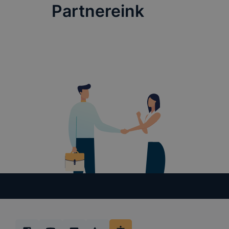
Partnereink
Hogyan elle
Minden mo
változtatás
a cookie-k
a cookie-k 
származó co
Felhívjuk f
folyamatai
megakadályo
lesznek kép
elérhető pl
tervezettől
ADATVÉDE