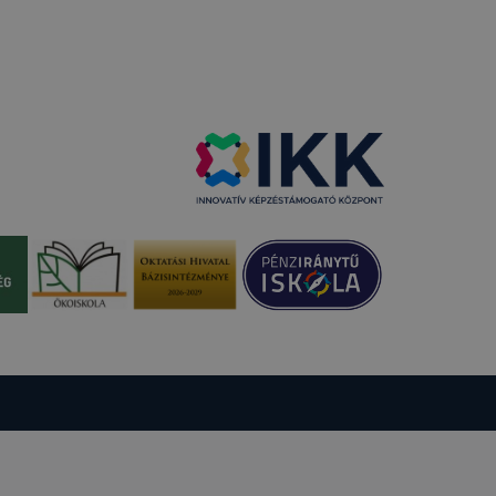
 elfogadja
em kívánja
nkról
tóságának és
mazásának
 nem
lesz
onlap a