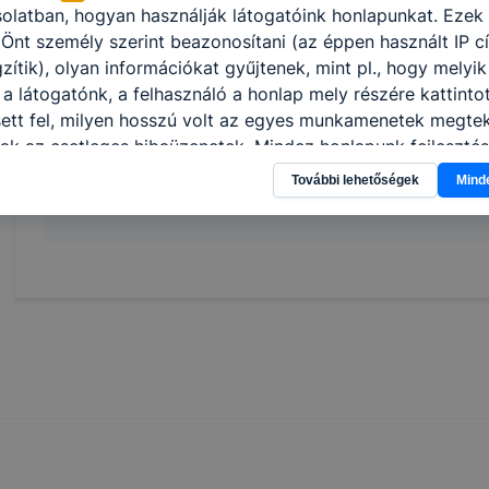
olatban, hogyan használják látogatóink honlapunkat. Ezek
lebonyolításában;
Önt személy szerint beazonosítani (az éppen használt IP c
ellátja a nyilvántartással, a vásárlók kezelésé
zítik), olyan információkat gyűjtenek, mint pl., hogy melyik
védelmével kapcsolatos adminisztratív feladat
a látogatónk, a felhasználó a honlap mely részére kattintot
szakszerűen kommunikál idegen nyelven.
sett fel, milyen hosszú volt az egyes munkamenetek megteki
ak az esetleges hibaüzenetek. Mindez honlapunk fejlesztés
lók számára biztosított élmények javítása céljából történik.
További lehetőségek
Mind
Megosztás
élú cookie-k
tik célja, hogy az Ön böngészési szokásainak feltérképezés
leginkább relevánsnak vagy érdekesnek tűnő hirdetéseket 
zámára. Az ilyen marketing célú cookie-kat csak az Ön el
sával lehet az Ön eszközén elhelyezni. A hozzájárulás meg
vonása esetén is jogosult a weboldal üzemeltetője a webo
t megjeleníteni, csupán ezek a hirdetések kevésbé lesznek
levánsak.