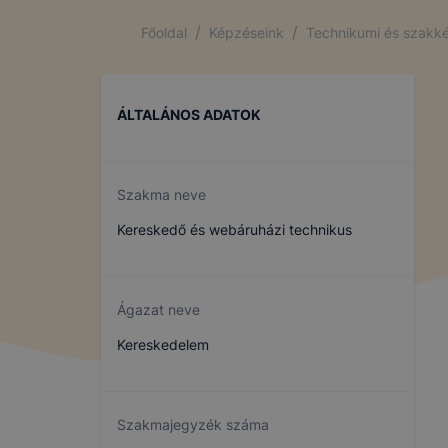
Iskola és K
/
/
Főoldal
Képzéseink
Technikumi és szakké
A Pápai Sz
Iskola és K
ÁLTALÁNOS ADATOK
➢ informáci
annak felmé
leginkább, 
Szakma neve
élményt, ha
Kereskedő és webáruházi technikus
➢ honlap fe
Feltétlenül
Ágazat neve
Ezek a coo
Kereskedelem
honlapunkat
oldalakon 
Ezen cookie
Szakmajegyzék száma
vonatkozik,