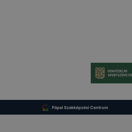
nőrizheti és hogyan tudja kikapcsolni a cookie-kat?
dern böngésző
[2]
engedélyezi a cookie-k beállításának a
át. A legtöbb böngésző alapértelmezettként automatikusan
at, de ezek általában megváltoztathatók. Amennyiben Ön n
használatát engedélyezni, vagy törölni kívánja a weboldalu
okie-kat, ezt megteheti.
igyelmét, hogy mivel a cookie-k célja honlapunk használha
nak megkönnyítése vagy lehetővé tétele, a cookie-k alkal
zása vagy törlése által előfordulhat, hogy felhasználóink
esek honlapunk funkcióinak teljes körű használatára (nem 
: recaptcha, Google térkép, form, YouTube videó), vagy a h
 eltérően fog működni böngészőjében.
Pápai Szakképzési Centrum
LMI TÁJÉKOZTATÁS