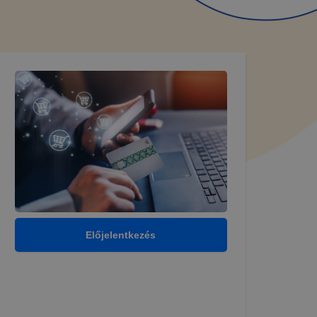
kképző
lapot -
álja
használói
Előjelentkezés
sék
adott
a
 ezek a