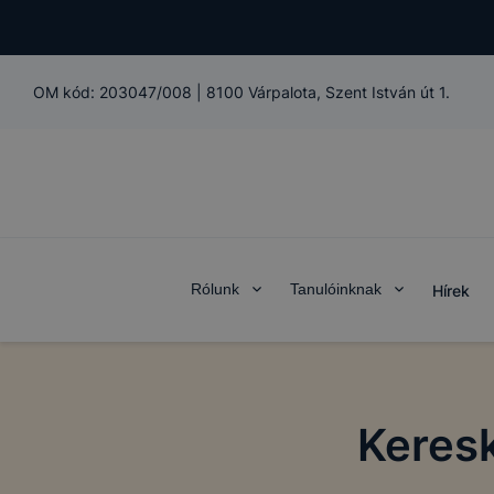
A Pápai Sz
Iskola és K
domain(ek) 
OM kód:
203047/008
|
8100 Várpalota, Szent István út 1.
Mi az a coo
A cookie eg
látogat meg
információt
általánossá
Rólunk
Tanulóinknak
Hírek
A cookie-k
alkalmas ad
beazonosíta
Keres
A Pápai Sz