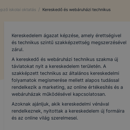
ollégium milyen cookie-kat és mire használ?
/
pző iskolai oktatás
Kereskedő és webáruházi technikus
akképzési Centrum, Pápai SZC Faller Jenő Technikum, Sza
ollégium a cookie-kat a következő célokból használja:
Kereskedelem ágazat képzése, amely érettségivel
ó gyűjtése azzal kapcsolatban, hogyan használja Ön a hon
és technikus szintű szakképzettség megszerzésével
résével, hogy a honlap melyik részeit látogatja, vagy haszn
zárul.
így megtudhatjuk, hogyan biztosítsunk Önnek még jobb fel
 ismét meglátogatja oldalunkat,
A kereskedő és webáruházi technikus szakma új
távlatokat nyit a kereskedelem területén. A
jlesztése.
szakképzett technikus az általános kereskedelmi
folyamatok megismerése mellett alapos tudással
rendelkezik a marketing, az online értékesítés és a
 szükséges, munkamenet (session) cookie-k
webáruházak működésével kapcsolatosan.
kie-k ahhoz szükségesek, hogy a felhasználók böngészhes
Azoknak ajánljuk, akik kereskedelmi vénával
, használják annak funkciót, pl. többek között az Ön által 
rendelkeznek, nyitottak a kereskedelem új formáira
végzett műveletek megjegyzését egy látogatás során.
és az online világ szerelmesei.
-k érvényességi ideje kizárólag az Ön aktuális látogatásár
 a munkamenet végeztével, illetve a böngésző bezárásával