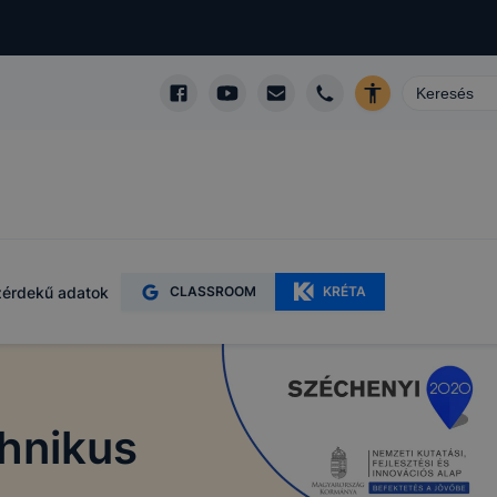
kképző
zó
gy webhelyet
özött
érdekű adatok
CLASSROOM
KRÉTA
ásra
hnikus
kképző