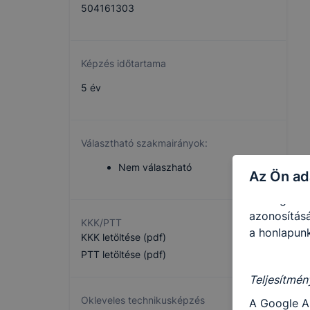
504161303
cookie-k a
Ezen cooki
használatát
Képzés időtartama
5 év
Használatot
A “maradand
tárolódnak
Választható szakmairányok:
Ezen cookie
Nem válaszható
Az Ön ad
maradandó 
kiszolgáló 
azonosításá
KKK/PTT
a honlapunk
KKK letöltése (pdf)
PTT letöltése (pdf)
Teljesítmén
Okleveles technikusképzés
A Google A