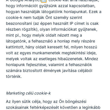
Nem válaszható
Előjelentkezés
hogy információt gyűjtsünk azzal kapcsolatban,
hogyan használják látogatóink honlapunkat. Ezek a
Építőipar ágazat képzése, amely szakképzettség
cookie-k nem tudják Önt személy szerint
KKK/PTT
megszerzésével zárul. A kőműves hozza létre az
beazonosítani (az éppen használt IP címet is csak
KKK letöltése (pdf)
épületek alapjait, legfőbb szerkezeteit, boltíveket
részben rögzítik), olyan információkat gyűjtenek,
PTT letöltése (pdf)
és boltozatokat, lépcsőket épít, valamint elvégzi a
mint pl., hogy melyik oldalt nézett meg a
külső és belső vakolást. Keze nyomán lesz a
látogatónk, a felhasználó a honlap mely részére
tervből valóságos szerkezet. Ezt követően
Okleveles technikusképzés
kattintott, hány oldalt keresett fel, milyen hosszú
előkészíti az épület befejezéséhez szükséges
volt az egyes munkamenetek megtekintési ideje,
Nem
egyéb építőipari burkolási, szerelési, asztalos és
melyek voltak az esetleges hibaüzenetek. Mindez
festési munkálatokat.
honlapunk fejlesztése, valamint a felhasználók
számára biztosított élmények javítása céljából
Ajánlott minden ﬁatal számára, aki vágyat érez
történik.
arra, hogy maradandót alkosson, és ezért akár
hajlandó fáradságos munkát végezni. Ajánljuk
azoknak a ﬁataloknak, akik ezzel a munkával
Marketing célú cookie-k
stabil megélhetést szeretnének biztosítani
maguknak. Az építőipar és a kőműves szakma
Az ilyen sütik célja, hogy az Ön böngészési
versenyképes lehetőség, hiszen építkezők és
szokásainak feltérképezését követően a leginkább