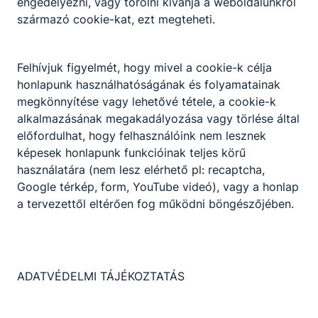
engedélyezni, vagy törölni kívánja a weboldalunkról
ismeri és betartja;
származó cookie-kat, ezt megteheti.
a kivitelezés során a kőműves brigád többi
tagjával együtt dolgozik, ugyanakkor
képes az önálló munkavégzésre is.
Felhívjuk figyelmét, hogy mivel a cookie-k célja
honlapunk használhatóságának és folyamatainak
megkönnyítése vagy lehetővé tétele, a cookie-k
alkalmazásának megakadályozása vagy törlése által
Megosztás
előfordulhat, hogy felhasználóink nem lesznek
képesek honlapunk funkcióinak teljes körű
használatára (nem lesz elérhető pl: recaptcha,
Google térkép, form, YouTube videó), vagy a honlap
a tervezettől eltérően fog működni böngészőjében.
Partnereink
ADATVÉDELMI TÁJÉKOZTATÁS