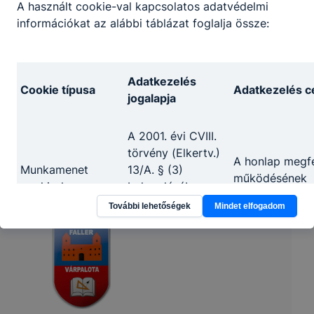
A használt cookie-val kapcsolatos adatvédelmi
információkat az alábbi táblázat foglalja össze:
Adatkezelés
Cookie típusa
Adatkezelés cé
jogalapja
A 2001. évi CVIII.
törvény (Elkertv.)
A honlap megfe
Munkamenet
13/A. § (3)
működésének
cookie-k
bekezdésében
biztosítása
foglalt
További lehetőségek
Mindet elfogadom
rendelkezés
A felhasználói
élmény javítása
Használatot
Az Ön
honlap
elősegítő cookie-k
hozzájárulása
használatának