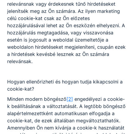
építkezések mindig is voltak és lesznek,
relevánsnak vagy érdekesnek tűnő hirdetéseket
kőművesekre mindig szükség lesz.
jelenítsék meg az Ön számára. Az ilyen marketing
célú cookie-kat csak az Ön előzetes
hozzájárulásával lehet az Ön eszközén elhelyezni. A
KOMPETENCIAELVÁRÁS
hozzájárulás megtagadása, vagy visszavonása
Ügyes mozgás, állóképesség, jó ﬁzikum, jó
esetén is jogosult a weboldal üzemeltetője a
szemmérték és térlátás, kézügyesség,
weboldalon hirdetéseket megjeleníteni, csupán ezek
csapatmunka. Hajlam az új innovatív technológiák
a hirdetések kevésbé lesznek az Ön számára
megismerésére és elsajátítására.
relevánsak.
Hogyan ellenőrizheti és hogyan tudja kikapcsolni a
A SZAKKÉPZETTSÉGGEL RENDELKEZŐ
cookie-kat?
magabiztosan értelmezi a műszaki
Minden modern böngésző
[2]
engedélyezi a cookie-
terveket;
k beállításának a változtatását. A legtöbb böngésző
a kivitelezés során szükséges eszközöket
alapértelmezettként automatikusan elfogadja a
készség szinten képes működtetni;
cookie-kat, de ezek általában megváltoztathatók.
az alkalmazott anyagok jellemzőit és a
Amennyiben Ön nem kívánja a cookie-k használatát
hozzájuk tartozó technológiai utasításokat