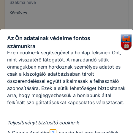
Szakma neve
Használatot elősegítő “maradandó sütik” persistent
Kőműves
cookie-k
A “maradandó sütik” (persistent cookie) a honlap
Ágazat neve
elhagyását követően is tárolódnak a számítógépen,
Az Ön adatainak védelme fontos
notebookon vagy mobileszközön.
Építőipar
számunkra
Ezen cookie-k segítségével a honlap felismeri Önt,
mint visszatérő látogatót. A maradandó sütik
Szakmajegyzék száma
önmagukban nem hordoznak személyes adatot és
csak a kiszolgáló adatbázisában tárolt
407320608
összerendeléssel együtt alkalmasak a felhasználó
azonosítására. Ezek a sütik lehetőséget biztosítanak
arra, hogy megjegyezhessük a honlapunk által
Képzés időtartama
felkínált szolgáltatásokkal kapcsolatos választásait.
3 év
Teljesítményt biztosító cookie-k
Választható szakmairányok:
A Google Analytics
[1]
cookie-kat arra használjuk,