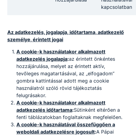
és a kényszerítő testi erőt a szakmai
kapcsolatban
szabályok szerint;
együttműködik a feladat-végrehajtásban
érintett hatóságokkal, a rendvédelmi
Az adatkezelés, jogalapja, időtartama, adatkezelő
szervekkel, a biztosításban résztvevő
személye, érintett jogai
biztonsági szolgálatokkal, szervezőkkel;
lőfegyvert használ;
A cookie-k használatakor alkalmazott
alkalmazza a tevékenységére vonatkozó
adatkezelés jogalapja
:
az érintett önkéntes
jogszabályokat és egyéb jogi normákat,
hozzájárulása, melyet az érintett aktív,
valamint a speciális szakmai, továbbá
tevőleges magatartásával, az „elfogadom”
etikai szabályokat.
gombra kattintással adott meg a cookie
használatról szóló rövid tájékoztatás
felugrásakor.
A cookie-k használatakor alkalmazott
Megosztás
adatkezelés időtartama
:
Sütinként eltérően a
fenti táblázatokban foglaltaknak megfelelően.
A cookie-k használatával összefüggően a
weboldali adatkezelésre jogosult
:
A Pápai