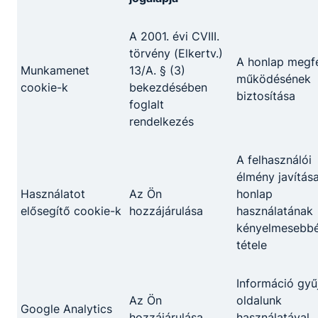
kezeli a felmerülő ügyfél konﬂiktusokat;
őrzési tevékenységet végez különböző
A 2001. évi CVIII.
védelmi szintű létesítményekben;
törvény (Elkertv.)
ellátja a belső és a közterületi
A honlap megfe
Munkamenet
13/A. § (3)
járőrszolgálatot, ellenőrzi a helyszínt a
működésének
cookie-k
bekezdésében
riasztásra kivonuló biztonsági szolgálat
biztosítása
foglalt
tagjaként;
rendelkezés
a megbízó írásbeli utasítása alapján
információt gyűjt;
ellenőrzi a közterületeket;
A felhasználói
szállítmánykísérési feladatokat végez,
élmény javítása
biztosítja a pénz-, értékszállítást a
Használatot
Az Ön
honlap
létesítmény területén;
elősegítő cookie-k
hozzájárulása
használatának
intézkedik rendkívüli eseményekkor,
kényelmesebb
szükséghelyzetekben, közveszély-
tétele
elhárításban;
visszatartja a bűncselekményen, vagy
Információ gyű
szabálysértésen tetten ért személyt;
Az Ön
oldalunk
Google Analytics
alkalmazza a támadáselhárító eszközöket
hozzájárulása
használatával