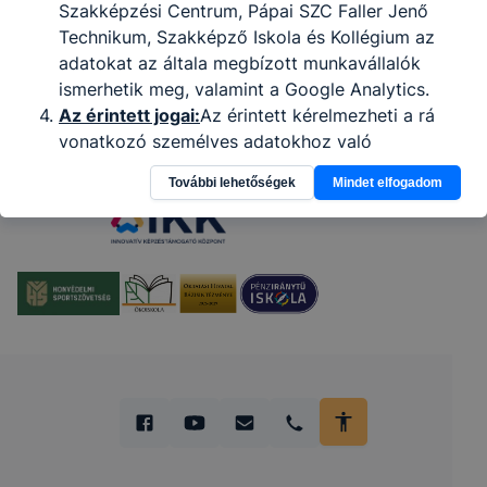
Szakképzési Centrum, Pápai SZC Faller Jenő
Technikum, Szakképző Iskola és Kollégium az
adatokat az általa megbízott munkavállalók
ismerhetik meg, valamint a Google Analytics.
Partnereink
Az érintett jogai:
Az érintett kérelmezheti a rá
vonatkozó személyes adatokhoz való
hozzáférést, a személyes adatainak
További lehetőségek
Mindet elfogadom
helyesbítését, törlését, kezelésének
korlátozását, továbbá bármely időpontban
visszavonhatja az adatkezeléshez adott
hozzájárulását. A Pápai Szakképzési Centrum,
Pápai SZC Faller Jenő Technikum, Szakképző
Iskola és Kollégium az érintettek kérelmeire
indokolatlan késedelem nélkül, de legkésőbb a
kérelem beérkezésétől számított egy hónapon
belül válaszol, és ha az érintett bármely
kérelmének nem tesz eleget, indokolnia kell
döntését. Amennyiben az érintett úgy ítéli meg,
hogy az adatkezelés a GDPR rendelkezéseibe