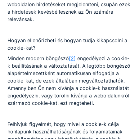
Jó szövegértés, logikus gondolkodás,
weboldalon hirdetéseket megjeleníteni, csupán ezek
kommunikációs és kapcsolatteremtő készség,
a hirdetések kevésbé lesznek az Ön számára
együttműködés, illemtudó, betartja az alapvető
relevánsak.
viselkedési normákat.
Hogyan ellenőrizheti és hogyan tudja kikapcsolni a
A SZAKKÉPZETTSÉGGEL RENDELKEZŐ
cookie-kat?
­külső és belső kapcsolattartást és
Minden modern böngésző
[2]
engedélyezi a cookie-
kapcsolat lezárását szolgáló iratokat,
k beállításának a változtatását. A legtöbb böngésző
leveleket, egyéb dokumentumokat készít,
alapértelmezettként automatikusan elfogadja a
szerkeszt, kezel, tárol;
cookie-kat, de ezek általában megváltoztathatók.
ellátja a feladatkörébe tartozó irodai
Amennyiben Ön nem kívánja a cookie-k használatát
készletgazdálkodási, adminisztrációs
engedélyezni, vagy törölni kívánja a weboldalunkról
feladatokat, közigazgatási eljárás keretén
származó cookie-kat, ezt megteheti.
belül jogkörében hivatalból vagy kérelemre
hatósági eljárást, vagy hatósági
ellenőrzést folytat le;
Felhívjuk figyelmét, hogy mivel a cookie-k célja
­az adótudatosság megőrzése és betartása
honlapunk használhatóságának és folyamatainak
érdekében feladatokat végez el;
megkönnyítése vagy lehetővé tétele, a cookie-k