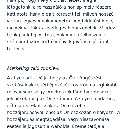
valamint az adó- és vámhatóság tevékenység-
látogatónk, a felhasználó a honlap mely részére
rendszerének, a magánbiztonsági szolgáltató
kattintott, hány oldalt keresett fel, milyen hosszú
szervezetek, a büntetés-végrehajtás, a
volt az egyes munkamenetek megtekintési ideje,
katasztrófavédelem-tűzoltóság, valamint a
melyek voltak az esetleges hibaüzenetek. Mindez
rendőrség tevékenységének legfontosabb
honlapunk fejlesztése, valamint a felhasználók
elemeivel.
számára biztosított élmények javítása céljából
Ajánlott azon fiatalok számára, akik éreznek
történik.
magukban elhivatottságot az államigazgatás, a
közigazgatás, a közrend, a közbiztonság, a köz-
Marketing célú cookie-k
és magánbiztonság területén az emberek
mindennapi biztonságos életkörülményeinek
Az ilyen sütik célja, hogy az Ön böngészési
biztosításához és fenntartásához.
szokásainak feltérképezését követően a leginkább
Elengedhetetlen, hogy legyen megfelelő számú
relevánsnak vagy érdekesnek tűnő hirdetéseket
szakember, aki a társadalom ilyen irányú igényeit
jelenítsék meg az Ön számára. Az ilyen marketing
kimagasló színvonalon tudja biztosítani..
célú cookie-kat csak az Ön előzetes
hozzájárulásával lehet az Ön eszközén elhelyezni. A
hozzájárulás megtagadása, vagy visszavonása
KOMPETENCIAELVÁRÁS
esetén is jogosult a weboldal üzemeltetője a