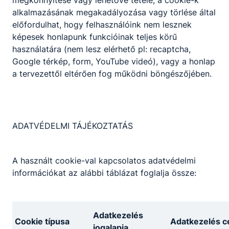
­ügyviteli munkafolyamatokat szervez és
alkalmazásának megakadályozása vagy törlése által
irányít, iratkezelési feladatokat és
előfordulhat, hogy felhasználóink nem lesznek
adminisztratív teendőket lát el;
képesek honlapunk funkcióinak teljes körű
­irodatechnikai, információs és
használatára (nem lesz elérhető pl: recaptcha,
kommunikációs eszközöket kezel és
Google térkép, form, YouTube videó), vagy a honlap
használ;
a tervezettől eltérően fog működni böngészőjében.
­ügyintézői és ügyfélszolgálati feladatokat
lát el;
­feladatkörébe tartozó eljárást folytat le;
tájékoztatást ad, adatszolgáltatást végez
ADATVÉDELMI TÁJÉKOZTATÁS
szóban és írásban;
feladatkörébe tartozó közigazgatási
ügyekben döntés-előkészítést és
A használt cookie-val kapcsolatos adatvédelmi
támogató feladatokat végez;
információkat az alábbi táblázat foglalja össze:
ellátja a munkakörébe tartozó
ügycsoporttal összefüggő feladatokat;
önállóan végzi a hatáskörébe tartozó
Adatkezelés
közigazgatási eljárási ügyeket;
Cookie típusa
Adatkezelés cé
jogalapja