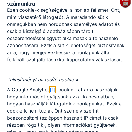
számunkra
Közigazgatási ügyintéző
Előjelentkezés
Ezen cookie-k segítségével a honlap felismeri Önt,
Rendészeti technikus
mint visszatérő látogatót. A maradandó sütik
Adó- és vámhatósági ügyintéző
Rendészet és közszolgálat ágazat képzése, amely
önmagukban nem hordoznak személyes adatot és
érettségivel és technikus szintű szakképzettség
csak a kiszolgáló adatbázisában tárolt
megszerzésével zárul. Választható
KKK/PTT
összerendeléssel együtt alkalmasak a felhasználó
szakmairányok: Közigazgatási ügyintéző
KKK letöltése (pdf)
azonosítására. Ezek a sütik lehetőséget biztosítanak
szakmairány, Rendészeti technikus szakmairány,
PTT letöltése (pdf)
arra, hogy megjegyezhessük a honlapunk által
Adó- és vámhatósági ügyintéző.
felkínált szolgáltatásokkal kapcsolatos választásait.
A közszolgálati technikus a közszolgálat széles
Okleveles technikusképzés
szakmai vertikumán belül részletesen
Nem
megismerkedik a közigazgatási tevékenység-
Teljesítményt biztosító cookie-k
terület szabályaival, sajátosságaival, a rendészeti,
A Google Analytics
[1]
cookie-kat arra használjuk,
a magánbiztonsági tevékenység, valamint a
hogy információt gyűjtsünk azzal kapcsolatban,
rendvédelmi életpálya sajátosságaival, az adó- és
hogyan használják látogatóink honlapunkat. Ezek a
vámhatóság feladatainak ellátásával és a leendő
cookie-k nem tudják Önt személy szerint
választott hivatás fontosabb szakmai elemeivel. A
beazonosítani (az éppen használt IP címet is csak
képzési folyamat során a gyakorlati képzés
részben rögzítik), olyan információkat gyűjtenek,
keretében megismerkedik kormányhivatalok
mint pl., hogy melyik oldalt nézett meg a