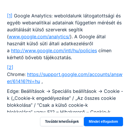
[1]
Google Analytics: weboldalunk látogatottsági és
egyéb webanalitikai adatainak független mérését és
auditálását külső szerverek segítik
(
www.google.com/analytics/
). A Google által
használt külső süti általi adatkezelésről
a
http://www.google.com/intl/hu/policies
címen
kérhető bővebb tájékoztatás.
[2]
Chrome:
https://support.google.com/accounts/answ
er/61416?hl=hu
,
Edge: Beállítások -> Speciális beállítások -> Cookie -
k („Cookie-k engedélyezése” / „Az összes cookie
blokkolása” / “Csak a külső cookie-k
blokkolása” vagy: F12 – Hibakereső – Cookie-k
IE11:
https://support.microsoft.com/hu-
További lehetőségek
Mindet elfogadom
hu/help/17442/windows-internet-explorer-delete-