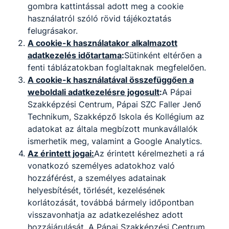
gombra kattintással adott meg a cookie
használatról szóló rövid tájékoztatás
felugrásakor.
A cookie-k használatakor alkalmazott
adatkezelés időtartama
:
Sütinként eltérően a
fenti táblázatokban foglaltaknak megfelelően.
A cookie-k használatával összefüggően a
weboldali adatkezelésre jogosult
:
A Pápai
Szakképzési Centrum, Pápai SZC Faller Jenő
Technikum, Szakképző Iskola és Kollégium az
adatokat az általa megbízott munkavállalók
ismerhetik meg, valamint a Google Analytics.
Az érintett jogai:
Az érintett kérelmezheti a rá
vonatkozó személyes adatokhoz való
hozzáférést, a személyes adatainak
helyesbítését, törlését, kezelésének
korlátozását, továbbá bármely időpontban
visszavonhatja az adatkezeléshez adott
hozzájárulását. A Pápai Szakképzési Centrum,