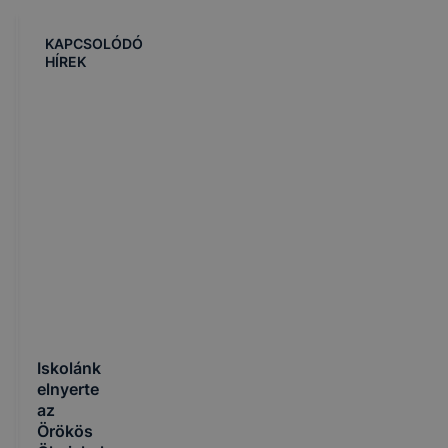
KAPCSOLÓDÓ
HÍREK
Iskolánk
elnyerte
az
Örökös