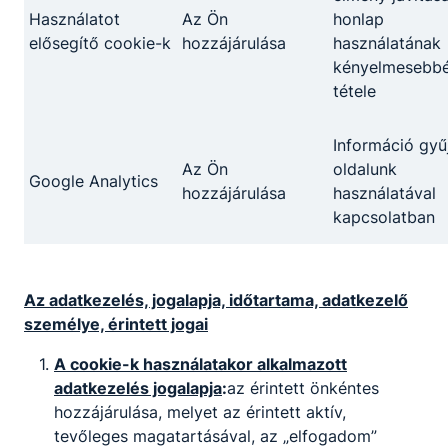
Használatot
Az Ön
honlap
elősegítő cookie-k
hozzájárulása
használatának
kényelmesebb
tétele
Információ gyű
Az Ön
oldalunk
Google Analytics
hozzájárulása
használatával
kapcsolatban
Az adatkezelés, jogalapja, időtartama, adatkezelő
személye, érintett jogai
A cookie-k használatakor alkalmazott
adatkezelés jogalapja
:
az érintett önkéntes
hozzájárulása, melyet az érintett aktív,
tevőleges magatartásával, az „elfogadom”