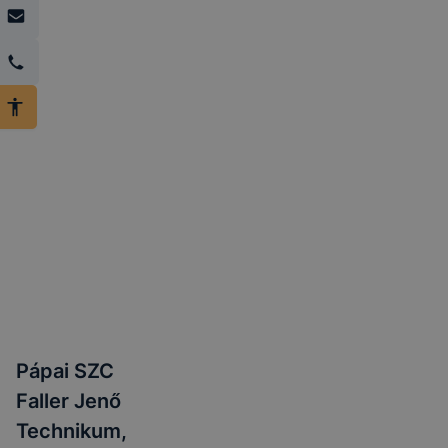
Önnek még jobb felhasználói élményt, ha ismét
meglátogatja oldalunkat,
➢ honlap fejlesztése.
Feltétlenül szükséges, munkamenet (session) cookie-
k
Ezek a cookie-k ahhoz szükségesek, hogy a
felhasználók böngészhessék honlapunkat,
használják annak funkciót, pl. többek között az Ön
által adott oldalakon végzett műveletek
megjegyzését egy látogatás során.
Ezen cookie-k érvényességi ideje kizárólag az Ön
aktuális látogatására vonatkozik, a munkamenet
végeztével, illetve a böngésző bezárásával ezek a
Pápai SZC
cookie-k automatikusan törlődnek a
Faller Jenő
számítógépéről.
Technikum,
Ezen cookie-k alkalmazása nélkül nem tudjuk