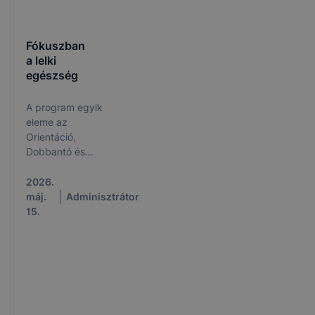
Fókuszban
a lelki
egészség
A program egyik
eleme az
Orientáció,
Dobbantó és
Műhelyiskolai
képzésünk
2026.
bemutatása.
máj.
Adminisztrátor
Iskolánkban 2025.
15.
szeptemberétől
működik az
Információs és
Tanácsadó Pont a
TOP_PLUSZ-3.1.3-
23-VE2 -2024-
00001