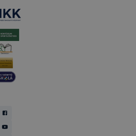
A cookie-kal weboldalunk nem gyűjt és nem tárol
személyes azonosításra alkalmas adatokat. Így ezek
a cookiek nem tudják Önt személy szerint
beazonosítani.
A Pápai Szakképzési Centrum, Pápai SZC Faller
Jenő Technikum, Szakképző Iskola és Kollégium
milyen cookie-kat és mire használ?
A Pápai Szakképzési Centrum, Pápai SZC Faller
Jenő Technikum, Szakképző Iskola és Kollégium a
cookie-kat a következő célokból használja:
➢ információ gyűjtése azzal kapcsolatban, hogyan
használja Ön a honlapot - annak felmérésével, hogy
a honlap melyik részeit látogatja, vagy használja
leginkább, így megtudhatjuk, hogyan biztosítsunk