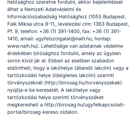
hatósághoz szeretne fordulni, akkor bejelentéssel
élhet a Nemzeti Adatvédelmi és
Információszabadság Hatósághoz (1055 Budapest,
Falk Miksa utca 9-11., levelezési cím: 1363 Budapest,
Pf. 9, telefon: +36 (1) 391-1400, fax: +36 (1) 391-
1410, email: ugyfelszolgalat@naih.hu, honlap:
www.naih.hu). Lehetősége van adatainak védelme
érdekében bírósághoz fordulni, amely az ügyben
soron kívül jár el. Ebben az esetben szabadon
eldöntheti, hogy a lakóhelye (állandó lakcím) vagy a
tartózkodási helye (ideiglenes lakcím) szerinti
törvényszéknél (http://birosag.hu/torvenyszekek)
nyújtja-e be keresetét. A lakóhelye vagy
tartózkodási helye szerinti törvényszéket
megkeresheti a http://birosag.hu/ugyfelkapcsolati-
portal/birosag-kereso oldalon.