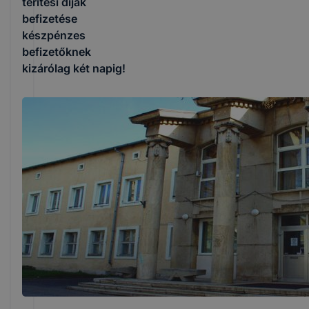
térítési díjak
befizetése
készpénzes
befizetőknek
kizárólag két napig!