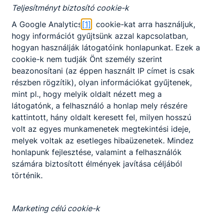
Teljesítményt biztosító cookie-k
OM
azonosító:
A Google Analytics
[1]
cookie-kat arra használjuk,
203047/008
hogy információt gyűjtsünk azzal kapcsolatban,
www
hogyan használják látogatóink honlapunkat. Ezek a
:
www
cookie-k nem tudják Önt személy szerint
beazonosítani (az éppen használt IP címet is csak
részben rögzítik), olyan információkat gyűjtenek,
mint pl., hogy melyik oldalt nézett meg a
ési
Adatkezelés
Impresszum
látogatónk, a felhasználó a honlap mely részére
kattintott, hány oldalt keresett fel, milyen hosszú
volt az egyes munkamenetek megtekintési ideje,
melyek voltak az esetleges hibaüzenetek. Mindez
honlapunk fejlesztése, valamint a felhasználók
számára biztosított élmények javítása céljából
történik.
Marketing célú cookie-k