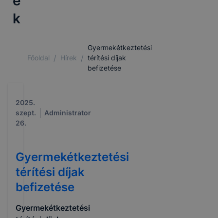
e
k
Gyermekétkeztetési
/
/
Főoldal
Hírek
térítési díjak
befizetése
2025.
szept.
Administrator
26.
Gyermekétkeztetési
térítési díjak
befizetése
Gyermekétkeztetési