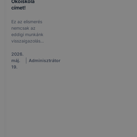
Ökoiskola
címet!
Ez az elismerés
nemcsak az
eddigi munkánk
visszaigazolása,
hanem egyben
motiváció is
2026.
arra, hogy
máj.
Adminisztrátor
továbbra is
19.
elkötelezetten
tegyünk
környezetünk
védelméért🌷🐝
🤸‍♀️