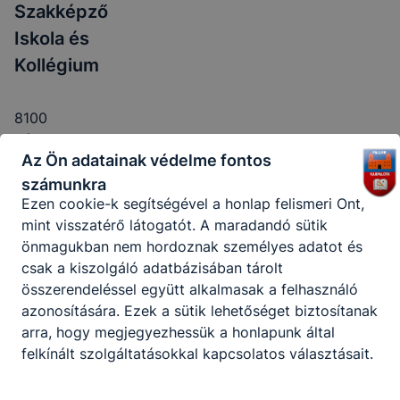
Szakképző
garantálni Önnek honlapunk használatát.
Iskola és
Kollégium
Használatot elősegítő “maradandó sütik” persistent
cookie-k
8100
A “maradandó sütik” (persistent cookie) a honlap
Várpalota,
elhagyását követően is tárolódnak a számítógépen,
Az Ön adatainak védelme fontos
Szent
notebookon vagy mobileszközön.
István út
számunkra
1.
Ezen cookie-k segítségével a honlap felismeri Önt,
mint visszatérő látogatót. A maradandó sütik
CLASSROOM
KRÉTA
önmagukban nem hordoznak személyes adatot és
csak a kiszolgáló adatbázisában tárolt
Telefon:
összerendeléssel együtt alkalmasak a felhasználó
+36/88/582-
azonosítására. Ezek a sütik lehetőséget biztosítanak
520
arra, hogy megjegyezhessük a honlapunk által
felkínált szolgáltatásokkal kapcsolatos választásait.
E-mail:
info@falleriskola.hu