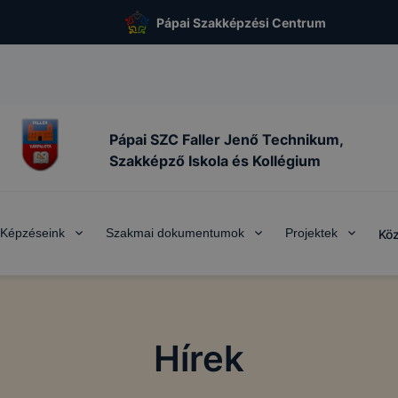
Pápai Szakképzési Centrum
Pápai SZC Faller Jenő Technikum,
Szakképző Iskola és Kollégium
 KEZELÉSE
Képzéseink
Szakmai dokumentumok
Projektek
Köz
akképzési Centrum, Pápai SZC Faller Jenő Technikum, Sza
ollégium a https://pp-faller.cms.intezmeny.edir.hu/ alá tarto
alatt működő honlapon cookie-kat (sütiket) használ.
Hírek
kie?