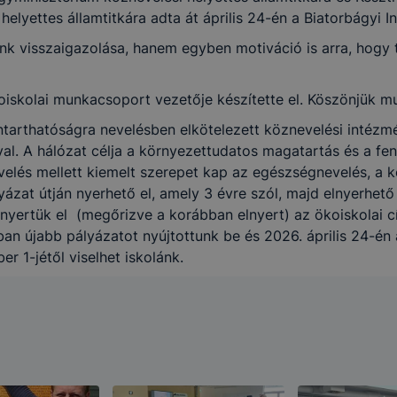
így megtudhatjuk, hogyan biztosítsunk Önnek még jobb fel
helyettes államtitkára adta át április 24-én a Biatorbágyi
 ismét meglátogatja oldalunkat,
k visszaigazolása, hanem egyben motiváció is arra, hogy 
jlesztése.
oiskolai munkacsoport vezetője készítette el. Köszönjük mu
 szükséges, munkamenet (session) cookie-k
tarthatóságra nevelésben elkötelezett köznevelési intézm
al. A hálózat célja a környezettudatos magatartás és a fen
kie-k ahhoz szükségesek, hogy a felhasználók böngészhes
velés mellett kiemelt szerepet kap az egészségnevelés, a 
, használják annak funkciót, pl. többek között az Ön által 
yázat útján nyerhető el, amely 3 évre szól, majd elnyerhet
végzett műveletek megjegyzését egy látogatás során.
ertük el (megőrizve a korábban elnyert) az ökoiskolai cí
-k érvényességi ideje kizárólag az Ön aktuális látogatásár
ban újabb pályázatot nyújtottunk be és 2026. április 24-én
 a munkamenet végeztével, illetve a böngésző bezárásával
r 1-jétől viselhet iskolánk.
utomatikusan törlődnek a számítógépéről.
e-k alkalmazása nélkül nem tudjuk garantálni Önnek honla
.
 elősegítő “maradandó sütik” persistent cookie-k