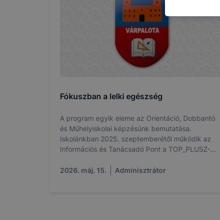
Marketing c
Az ilyen sü
követően a 
meg az Ön s
hozzájárulá
vagy vissza
Fókuszban a lelki egészség
hirdetéseke
számára re
A program egyik eleme az Orientáció, Dobbantó
és Műhelyiskolai képzésünk bemutatása.
Iskolánkban 2025. szeptemberétől működik az
Információs és Tanácsadó Pont a TOP_PLUSZ-
Hogyan elle
3.1.3-23-VE2 -2024-00001 azonosítószámú
Minden mo
Humán térségfejlesztés kereteinek meghatározás
2026. máj. 15.
Adminisztrátor
változtatás
Veszprém Vármegyében című projekt
szervezésében, megvalósításában, melynek
a cookie-k
keretében mentálhigiénés szakemberek
a cookie-k 
foglalkoznak tanulóinkkal. Bázisintézményi
származó co