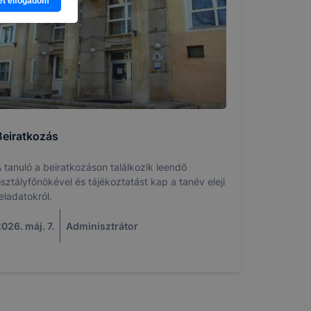
et elfogadom
ét
jelenítsék
őzetes
tagadása,
ldalon
Beiratkozás
 az Ön
 tanuló a beiratkozáson találkozik leendő
sztályfőnökével és tájékoztatást kap a tanév eleji
eladatokról.
026. máj. 7.
Adminisztrátor
 elfogadja
em kívánja
nkról