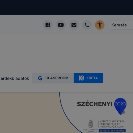
érdekű adatok
CLASSROOM
KRÉTA
kképző
zó