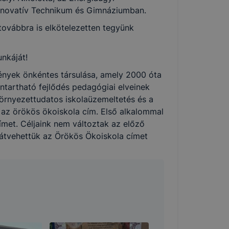
használói
 Innovatív Technikum és Gimnáziumban.
továbbra is elkötelezetten tegyünk
nkáját!
ények önkéntes társulása, amely 2000 óta
ntartható fejlődés pedagógiai elveinek
sék
környezettudatos iskolaüzemeltetés és a
adott
ő az örökös ökoiskola cím. Első alkalommal
met. Céljaink nem változtak az előző
a
 átvehettük az Örökös Ökoiskola címet
 ezek a
punk