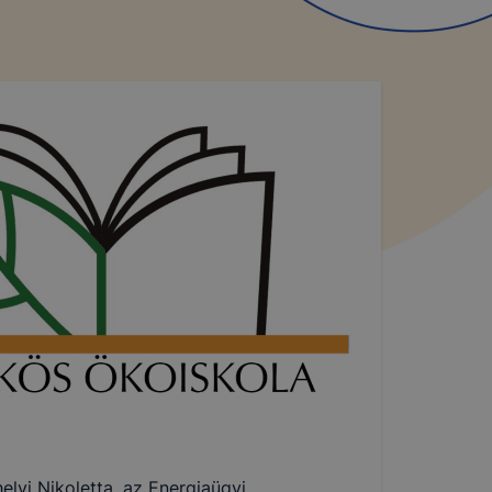
gy webhelyet
özött
ásra
kképző
kképző
lapot -
álja
elyi Nikoletta, az Energiaügyi