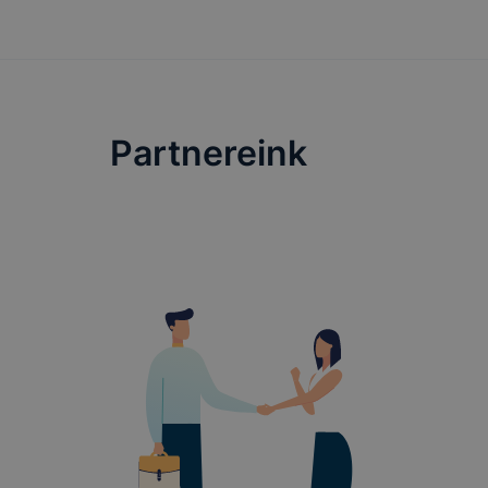
programunkban ennek a segítő tevékenységnek
az oktató-nevelő munkára gyakorolt hatását is
szeretnénk bemutatni, tapasztalatainkat
Felhívjuk f
megosztani a megjelent vendegekkel.
folyamatai
megakadályo
lesznek kép
Partnereink
elérhető pl
tervezettől
ADATVÉDE
A használt 
foglalja öss