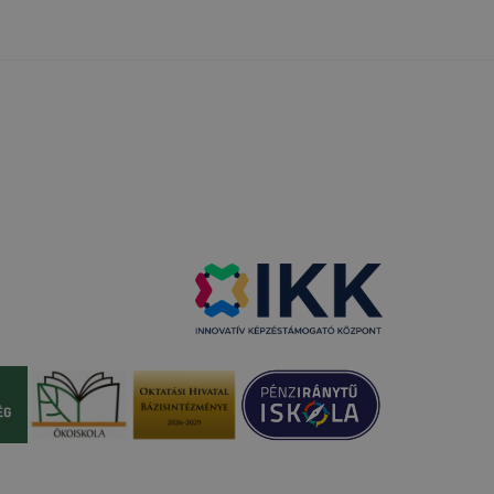
tóságának és
mazásának
 nem
lesz
onlap a
i táblázat