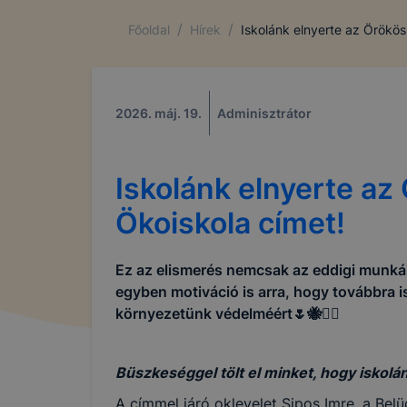
A cookie eg
/
/
Főoldal
Hírek
Iskolánk elnyerte az Örökös
látogat meg
információt
általánossá
2026. máj. 19.
Adminisztrátor
A cookie-k
alkalmas ad
beazonosíta
Iskolánk elnyerte az
Ökoiskola címet!
A Pápai Sz
Iskola és K
Ez az elismerés nemcsak az eddigi munká
egyben motiváció is arra, hogy továbbra i
környezetünk védelméért🌷🐝🤸‍♀️
A Pápai Sz
Iskola és K
Büszkeséggel tölt el minket, hogy iskolá
➢ informáci
annak felmé
A címmel járó oklevelet Sipos Imre, a Belü