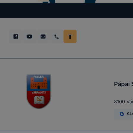
Cookie típ
Munkamen
cookie-k
Pápai 
Használato
elősegítő 
8100 Vár
CL