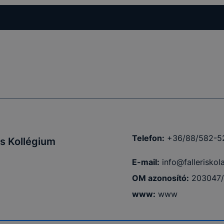
elés
ama
menet
ig tartó
Telefon:
+36/88/582-5
s Kollégium
menet
ig tartó
E-mail:
info@falleriskol
 12 hónap
OM azonosító:
203047
www
:
www
lsó