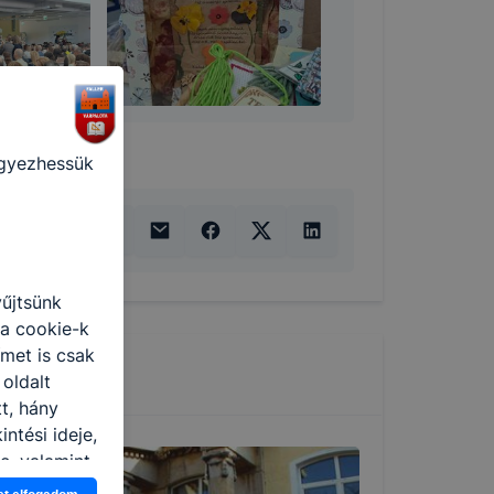
 is
ogatót. A
ak a
felhasználó
egyezhessük
yűjtsünk
 a cookie-k
ímet is csak
 oldalt
t, hány
ntési ideje,
e, valamint