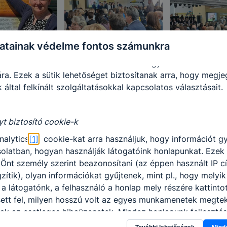
ó sütik” (persistent cookie) a honlap elhagyását követően
 a számítógépen, notebookon vagy mobileszközön.
-k segítségével a honlap felismeri Önt, mint visszatérő lát
atainak védelme fontos számunkra
sütik önmagukban nem hordoznak személyes adatot és cs
adatbázisában tárolt összerendeléssel együtt alkalmasak a 
ra. Ezek a sütik lehetőséget biztosítanak arra, hogy megj
 által felkínált szolgáltatásokkal kapcsolatos választásait.
yt biztosító cookie-k
nalytics
[1]
cookie-kat arra használjuk, hogy információt g
olatban, hogyan használják látogatóink honlapunkat. Ezek
Önt személy szerint beazonosítani (az éppen használt IP c
zítik), olyan információkat gyűjtenek, mint pl., hogy melyik
a látogatónk, a felhasználó a honlap mely részére kattintot
sett fel, milyen hosszú volt az egyes munkamenetek megteki
ak az esetleges hibaüzenetek. Mindez honlapunk fejlesztés
lók számára biztosított élmények javítása céljából történik.