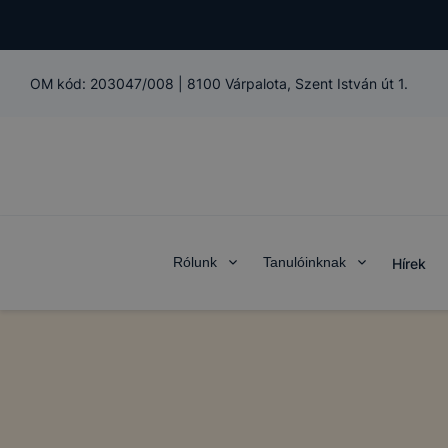
OM kód:
203047/008
|
8100 Várpalota, Szent István út 1.
COOKIE-K
Rólunk
Tanulóinknak
Hírek
A Pápai Sz
Iskola és K
domain(ek) 
Mi az a coo