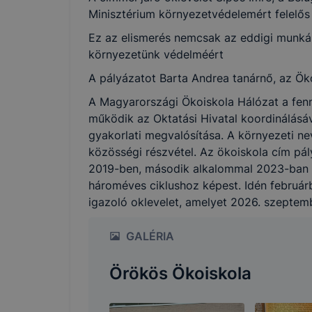
leginkább, 
Minisztérium környezetvédelemért felelős 
élményt, ha
Ez az elismerés nemcsak az eddigi munkán
➢ honlap fe
környezetünk védelméért
A pályázatot Barta Andrea tanárnő, az Ök
Feltétlenül
A Magyarországi Ökoiskola Hálózat a fenn
működik az Oktatási Hivatal koordinálásáv
Ezek a coo
gyakorlati megvalósítása. A környezeti ne
honlapunkat
közösségi részvétel. Az ökoiskola cím pál
oldalakon 
2019-ben, második alkalommal 2023-ban ny
Ezen cookie
hároméves ciklushoz képest. Idén február
vonatkozik,
igazoló oklevelet, amelyet 2026. szeptembe
cookie-k a
GALÉRIA
Ezen cooki
használatát
Örökös Ökoiskola
Használatot