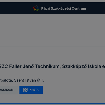
Adatkezelés
Adatkez
usa
Adatkezelés célja
jogalapja
időtart
Pápai Szakképzési Centrum
A 2001. évi CVIII.
törvény (Elkertv.)
A honlap megfelelő
A munka
et
13/A. § (3)
működésének
lezárásá
bekezdésében
biztosítása
időszak
foglalt
rendelkezés
A felhasználói
SZC Faller Jenő Technikum, Szakképző Iskola é
élmény javítása, a
A munka
t
Az Ön
honlap
lezárásá
cookie-k
hozzájárulása
használatának
palota, Szent István út 1.
időszak
kényelmesebbé
tétele
ASSROOM
KRÉTA
Információ gyűjtése
2 év uto