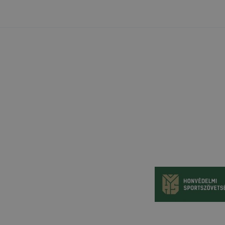
igyelmét, hogy mivel a cookie-k célja honlapunk használha
nak megkönnyítése vagy lehetővé tétele, a cookie-k alkal
zása vagy törlése által előfordulhat, hogy felhasználóink
esek honlapunk funkcióinak teljes körű használatára (nem 
: recaptcha, Google térkép, form, YouTube videó), vagy a h
 eltérően fog működni böngészőjében.
LMI TÁJÉKOZTATÁS
cookie-val kapcsolatos adatvédelmi információkat az alább
ze: