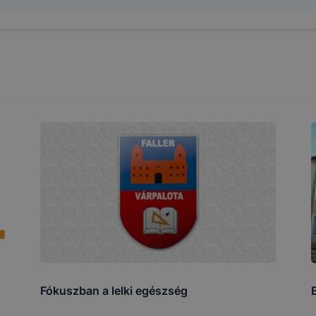
LMI TÁJÉKOZTATÁS
cookie-val kapcsolatos adatvédelmi információkat az alább
ze:
Adatkezelés
Adatkez
usa
Adatkezelés célja
jogalapja
időtart
A 2001. évi CVIII.
törvény (Elkertv.)
A honlap megfelelő
A munka
et
13/A. § (3)
működésének
lezárásá
bekezdésében
biztosítása
időszak
foglalt
rendelkezés
Fókuszban a lelki egészség
A felhasználói