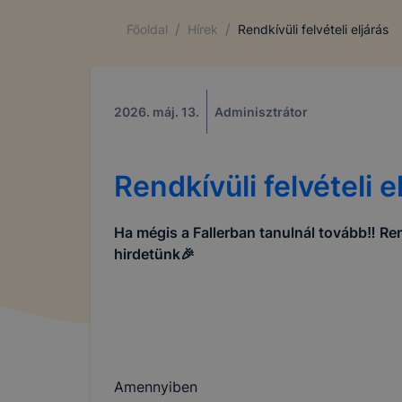
/
/
Főoldal
Hírek
Rendkívüli felvételi eljárás
2026. máj. 13.
Adminisztrátor
Rendkívüli felvételi e
Ha mégis a Fallerban tanulnál tovább‼️ Rend
hirdetünk🎉
COOKIE-K
Amennyiben