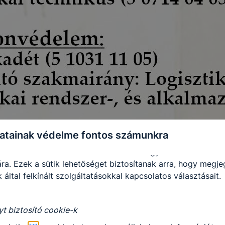
 a munkamenet végeztével, illetve a böngésző bezárásával
utomatikusan törlődnek a számítógépéről.
e-k alkalmazása nélkül nem tudjuk garantálni Önnek honla
.
 elősegítő “maradandó sütik” persistent cookie-k
ó sütik” (persistent cookie) a honlap elhagyását követően
 a számítógépen, notebookon vagy mobileszközön.
-k segítségével a honlap felismeri Önt, mint visszatérő lát
atainak védelme fontos számunkra
sütik önmagukban nem hordoznak személyes adatot és cs
adatbázisában tárolt összerendeléssel együtt alkalmasak a 
ra. Ezek a sütik lehetőséget biztosítanak arra, hogy megj
 által felkínált szolgáltatásokkal kapcsolatos választásait.
yt biztosító cookie-k