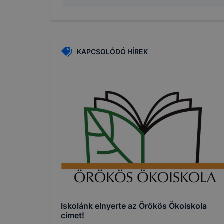
ADATVÉDE
A használt 
foglalja öss
KAPCSOLÓDÓ HÍREK
Cookie típ
Munkamen
cookie-k
Iskolánk elnyerte az Örökös Ökoiskola
címet!