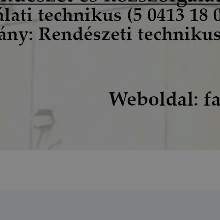
nőrizheti és hogyan tudja kikapcsolni a cookie-kat?
dern böngésző
[2]
engedélyezi a cookie-k beállításának a
át. A legtöbb böngésző alapértelmezettként automatikusan
at, de ezek általában megváltoztathatók. Amennyiben Ön n
használatát engedélyezni, vagy törölni kívánja a weboldalu
okie-kat, ezt megteheti.
igyelmét, hogy mivel a cookie-k célja honlapunk használha
nak megkönnyítése vagy lehetővé tétele, a cookie-k alkal
zása vagy törlése által előfordulhat, hogy felhasználóink
esek honlapunk funkcióinak teljes körű használatára (nem 
: recaptcha, Google térkép, form, YouTube videó), vagy a h
 eltérően fog működni böngészőjében.