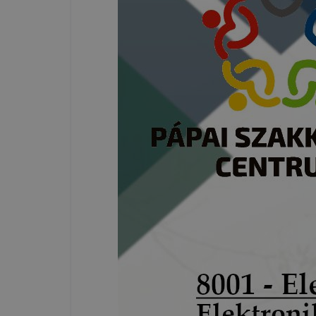
Iskola és K
A Pápai Sz
Iskola és K
➢ informáci
annak felmé
leginkább, 
élményt, ha
➢ honlap fe
Feltétlenül
Ezek a coo
honlapunkat
oldalakon 
Ezen cookie