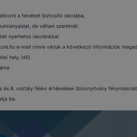
akképzési Centrum, Pápai SZC Faller Jenő Technikum, Sza
tkozni a felvételt biztosító iskolába,
ollégium a https://pp-faller.cms.intezmeny.edir.hu/ alá tarto
lmányaidat, de váltani szeretnél.
alatt működő honlapon cookie-kat (sütiket) használ.
ételt nyerhetsz iskolánkba!
skola.hu e-mail címre várjuk a következő információk megad
kie?
ési hely, idő)
y kis fájl, amely akkor kerül a számítógépre, amikor Ön e
. A cookie-k számtalan funkcióval rendelkeznek. Többek k
záma
 gyűjtenek, megjegyzik a látogató egyéni beállításait és
gban megkönnyítik a honlap használatát.
i és 8. osztály félévi értékelései (bizonyítvány fénymásolat
tja be.
al weboldalunk nem gyűjt és nem tárol személyes azonosít
atokat. Így ezek a cookiek nem tudják Önt személy szerint
ni.
akképzési Centrum, Pápai SZC Faller Jenő Technikum, Sza