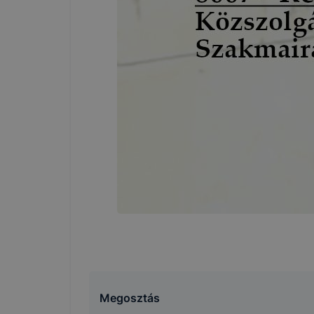
Hogyan elle
Minden mo
változtatás
a cookie-k
a cookie-k 
származó co
Felhívjuk f
folyamatai
megakadályo
lesznek kép
elérhető pl
tervezettől
Megosztás