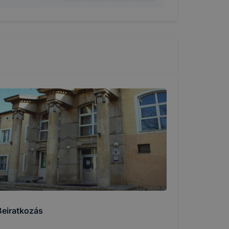
i táblázat
elés
ama
menet
ig tartó
Beiratkozás