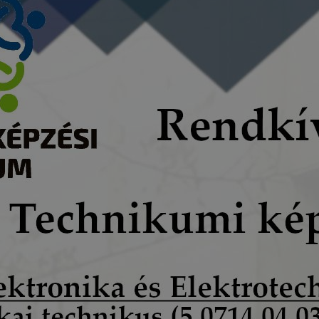
ollégium milyen cookie-kat és mire használ?
akképzési Centrum, Pápai SZC Faller Jenő Technikum, Sza
ollégium a cookie-kat a következő célokból használja:
ó gyűjtése azzal kapcsolatban, hogyan használja Ön a hon
résével, hogy a honlap melyik részeit látogatja, vagy haszn
így megtudhatjuk, hogyan biztosítsunk Önnek még jobb fel
 ismét meglátogatja oldalunkat,
jlesztése.
 szükséges, munkamenet (session) cookie-k
kie-k ahhoz szükségesek, hogy a felhasználók böngészhes
, használják annak funkciót, pl. többek között az Ön által 
végzett műveletek megjegyzését egy látogatás során.
-k érvényességi ideje kizárólag az Ön aktuális látogatásár