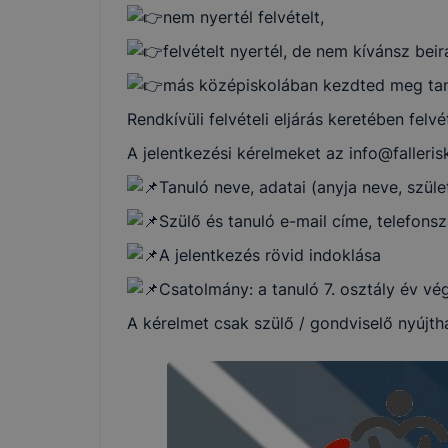
nem nyertél felvételt,
A Pápai Sz
felvételt nyertél, de nem kívánsz beira
Iskola és K
más középiskolában kezdted meg tanu
domain(ek) 
Rendkívüli felvételi eljárás keretében felv
A jelentkezési kérelmeket az info@falleri
Mi az a coo
Tanuló neve, adatai (anyja neve, szület
A cookie eg
látogat meg
Szülő és tanuló e-mail címe, telefons
információt
A jelentkezés rövid indoklása
általánossá
Csatolmány: a tanuló 7. osztály év vég
A kérelmet csak szülő / gondviselő nyújtha
A cookie-k
alkalmas ad
beazonosíta
A Pápai Sz