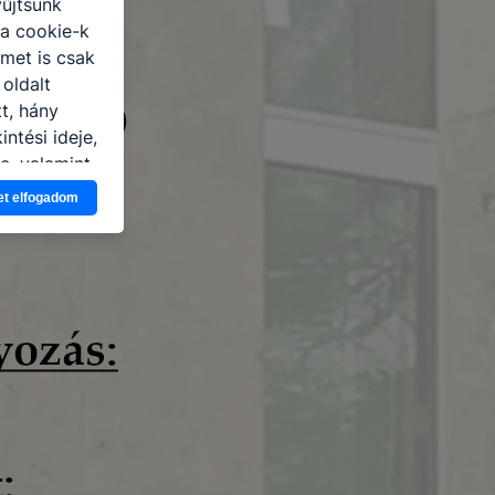
yűjtsünk
 a cookie-k
ímet is csak
 oldalt
t, hány
ntési ideje,
e, valamint
et elfogadom
ét
jelenítsék
őzetes
tagadása,
ldalon
 az Ön