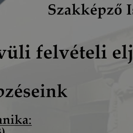
kképző
lapot -
álja
használói
sék
adott
a