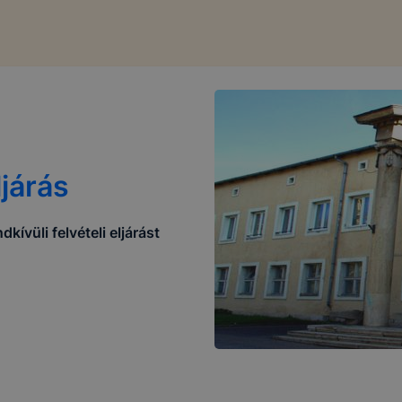
ljárás
kívüli felvételi eljárást
 KEZELÉSE