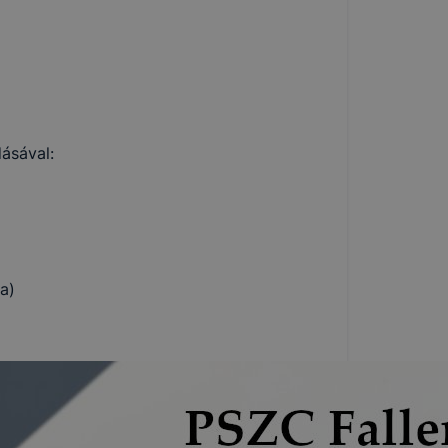
kképző
zó
ásával:
gy webhelyet
özött
a)
ásra
kképző