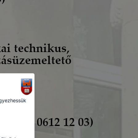
 ezek a
punk
 is
ogatót. A
ak a
felhasználó
egyezhessük