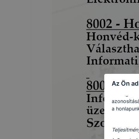
vonatkozik,
cookie-k a
Ezen cooki
használatát
Használatot
A “maradand
tárolódnak
Ezen cookie
Az Ön ad
maradandó 
kiszolgáló 
azonosításá
a honlapunk
Teljesítmén