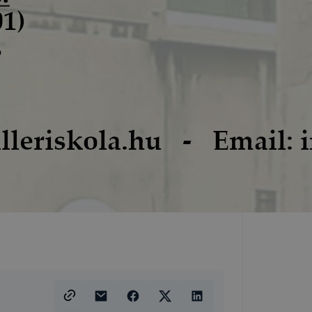
 elfogadja
em kívánja
nkról
tóságának és
mazásának
 nem
lesz
onlap a